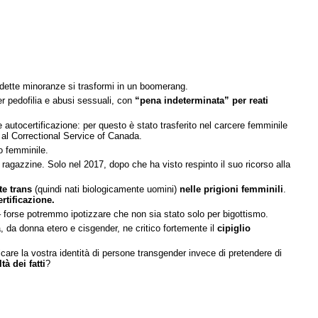
siddette minoranze si trasformi in un boomerang.
er pedofilia e abusi sessuali, con
“pena indeterminata” per reati
utocertificazione: per questo è stato trasferito nel carcere femminile
 al Correctional Service of Canada.
o femminile.
agazzine. Solo nel 2017, dopo che ha visto respinto il suo ricorso alla
te trans
(quindi nati biologicamente uomini)
nelle prigioni femminili
.
rtificazione.
 forse potremmo ipotizzare che non sia stato solo per bigottismo.
, da donna etero e cisgender, ne critico fortemente il
cipiglio
care la vostra identità di persone transgender invece di pretendere di
ltà dei fatti
?