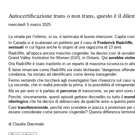
Autocertificazione trans o non trans, questo è il dil
mercoledì 5 marzo 2025
La strada per l’inferno, si sa, è lastricata di buone intenzioni. Capita c
In Canada si è scatenato un putiferio per il caso di
Frederick Radcliffe
,
sessuali
in cui figura anche lo stupro di una ragazzina di 13 anni.
Radcliffe, all’epoca ancora maschio cisgender, ha deciso così di avvaler
Grand Valley Institution for Women (GVI), in Ontario. Qui
avrebbe viole
Ora Radcliffe è stato trasferito in un reparto di massima sicurezza in att
È bene rimarcare come Radcliffe sia stato dichiarato “dangerous offender
condanna, ha iniziato ad identificarsi come donna transgender.
Fermo restando che toccherà agli investigatori fare chiarezza sul caso s
La seconda, che in realtà precede la prima, è la possibilità di intraprende
Ma se per anni si è parlato di
percorso
di transizione, se per anni sono s
Perché, sinceramente, questi episodi gettano discredito su tutto il
mond
ideologico
che ha deciso di abbracciare da qualche anno a questa parte
Care
transfemministe
, perché non scendete in piazza a protestare per d
essere considerate come persone cisgender? Questa differenza terminolo
di Claudia Diaconale