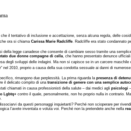
emma
osì che il tentativo di inclusione e accettazione, senza alcuna regola, delle co
 che ora si chiama
Carissa Marie Radcliffe
. Radcliffe era stato condannato p
si della legge canadese che consente di cambiare sesso tramite una semplice a
ntato due donne compagne di cella
, che hanno presentato denunce ufficiali
esa degli sviluppi delle indagini. Ma non si capisce se in un carcere maschile 
” nel 2010, proprio a causa della sua condotta sessuale ai danni di numerose r
pecifico, rimangono due perplessità. La prima riguarda la
presenza di detenu
re il delicato compito di una
transizione di genere con una semplice autoce
tati chiamati in causa professionisti della salute – dai medici agli
psicologi
–
o Lgbtq+
contro il quale, personalmente, non ho proprio nulla in contrario. Ma
.
issociarvi da questi personaggi inquietanti? Perché non scioperare per rivendi
gica l’avete inventata e voluta voi. Perché non la pretendete anche nella
rea