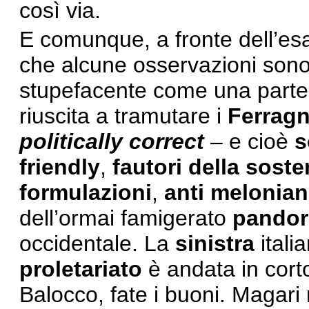
così via.
E comunque, a fronte dell’esat
che alcune osservazioni sono 
stupefacente come una parte
riuscita a tramutare i
Ferrag
politically correct
– e cioè
s
friendly
,
fautori della sosten
formulazioni
,
anti melonian
dell’ormai famigerato
pando
occidentale. La
sinistra
itali
proletariato
è andata in corto
Balocco, fate i buoni. Magari 