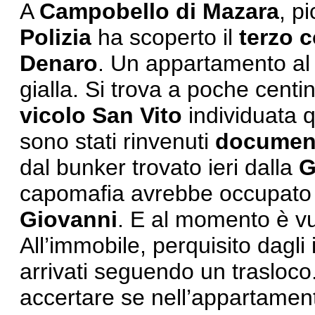
A
Campobello di Mazara
, p
Polizia
ha scoperto il
terzo 
Denaro
. Un appartamento al
gialla. Si trova a poche centin
vicolo San Vito
individuata q
sono stati rinvenuti
document
dal bunker trovato ieri dalla
G
capomafia avrebbe occupato f
Giovanni
. E al momento è vu
All’immobile, perquisito dagli 
arrivati seguendo un trasloco
accertare se nell’appartamen