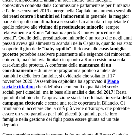
conoscitiva condotta dalla Commissione parlamentare per l’infanzia
e l’adolescenza nel 2019 emerge nella Capitale un aumento sensibile
dei
reati contro i bambini ed i minorenni
in generale, la maggior
parte dei quali sono di
natura sessuale
. Un altro dato inquietante è
quello relativo alle
vittime di prostituzione minorile
, sempre
relativamente a Roma “abbiamo aperto 31 nuovi procedimenti
penali”
.
Quello della prostituzione minorile è un reato che negli anni
passati aveva già alimentato scandali nella Capitale, quando era stato
scoperto il giro delle “
baby squillo
”. Il ricorso alle
case-famiglia
protette
potrebbe assolvere pienamente alle esigenze dei minorenni
coinvolti, ma è tuttavia limitato in quanto a Roma esiste
una sola
casa-famiglia protetta. A conferma della
mancanza di un
coordinamento
e di un serio programma politico a tutela dei
bambini e delle loro famiglie, si evidenzia che soltanto il 17
novembre 2020 l’Assemblea capitolina ha approvato il
Piano
sociale cittadino
che ridefinisce contenuti e qualità dei servizi
sociali per i cittadini, ma in base alle analisi e dati del
2017
! Resta
quindi il dubbio che l’approvazione sia stata effettuata
in vista della
campagna elettorale
e senza una reale copertura in Bilancio. Ci
rifiutiamo di accettare che la città più verde d’Europa, che potrebbe
essere un vero paradiso per i più piccoli (e quindi, per le loro
famiglie nella gestione dei figli) possa essere giunta ad un tale
degrado.
Cosa potrebbe mettere in campo la futura giunta di Roma Capitale