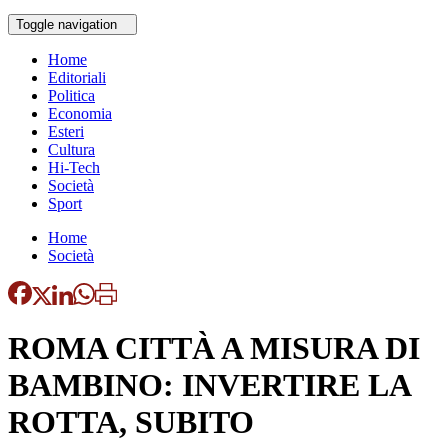
Toggle navigation
Home
Editoriali
Politica
Economia
Esteri
Cultura
Hi-Tech
Società
Sport
Home
Società
ROMA CITTÀ A MISURA DI
BAMBINO: INVERTIRE LA
ROTTA, SUBITO