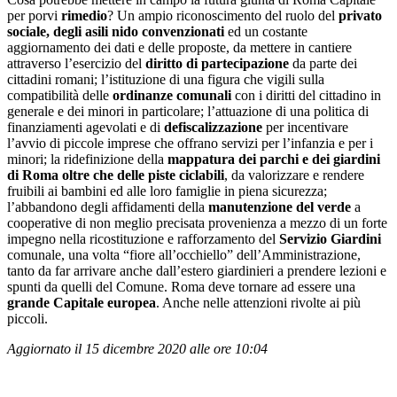
per porvi
rimedio
? Un ampio riconoscimento del ruolo del
privato
sociale, degli asili nido convenzionati
ed un costante
aggiornamento dei dati e delle proposte, da mettere in cantiere
attraverso l’esercizio del
diritto di partecipazione
da parte dei
cittadini romani; l’istituzione di una figura che vigili sulla
compatibilità delle
ordinanze comunali
con i diritti del cittadino in
generale e dei minori in particolare; l’attuazione di una politica di
finanziamenti agevolati e di
defiscalizzazione
per incentivare
l’avvio di piccole imprese che offrano servizi per l’infanzia e per i
minori; la ridefinizione della
mappatura dei parchi e dei giardini
di Roma oltre che delle piste ciclabili
, da valorizzare e rendere
fruibili ai bambini ed alle loro famiglie in piena sicurezza;
l’abbandono degli affidamenti della
manutenzione del verde
a
cooperative di non meglio precisata provenienza a mezzo di un forte
impegno nella ricostituzione e rafforzamento del
Servizio Giardini
comunale, una volta “fiore all’occhiello” dell’Amministrazione,
tanto da far arrivare anche dall’estero giardinieri a prendere lezioni e
spunti da quelli del Comune. Roma deve tornare ad essere una
grande Capitale europea
. Anche nelle attenzioni rivolte ai più
piccoli.
Aggiornato il 15 dicembre 2020 alle ore 10:04