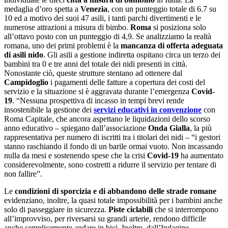
medaglia d’oro spetta a
Venezia
, con un punteggio totale di 6.7 su
10 ed a motivo dei suoi 47 asili, i tanti parchi divertimenti e le
numerose attrazioni a misura di bimbo.
Roma
si posiziona solo
all’ottavo posto con un punteggio di 4,9. Se analizziamo la realtà
romana, uno dei primi problemi è la
mancanza di offerta adeguata
di asili nido
. Gli asili a gestione indiretta ospitano circa un terzo dei
bambini tra 0 e tre anni del totale dei nidi presenti in città.
Nonostante ciò, queste strutture stentano ad ottenere dal
Campidoglio
i pagamenti delle fatture a copertura dei costi del
servizio e la situazione si è aggravata durante l’emergenza
Covid-
19
. “Nessuna prospettiva di incasso in tempi brevi rende
insostenibile la gestione dei
servizi educativi in convenzione
con
Roma Capitale, che ancora aspettano le liquidazioni dello scorso
anno educativo
–
spiegano dall’associazione
Onda Gialla
, la più
rappresentativa per numero di iscritti tra i titolari dei nidi – “i gestori
stanno raschiando il fondo di un barile ormai vuoto. Non incassando
nulla da mesi e sostenendo spese che la crisi
Covid-19
ha aumentato
considerevolmente, sono costretti a ridurre il servizio per tentare di
non fallire”
.
Le
condizioni di sporcizia e di abbandono delle strade romane
evidenziano, inoltre, la quasi totale impossibilità per i bambini anche
solo di passeggiare in sicurezza.
Piste ciclabili
che si interrompono
all’improvviso, per riversarsi su grandi arterie, rendono difficile
anche semplicemente andare in bici. Inoltre, dall’Indagine