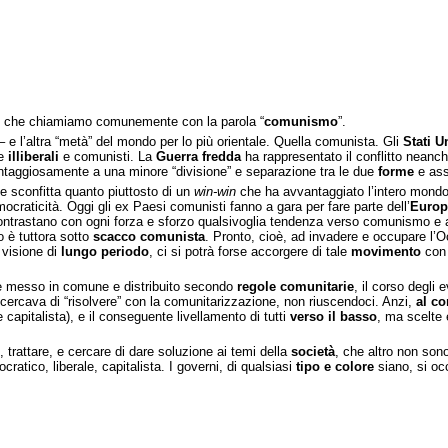
 che chiamiamo comunemente con la parola “
comunismo
”.
– e l’altra “metà” del mondo per lo più orientale. Quella comunista. Gli
Stati Un
te
illiberali
e comunisti. La
Guerra fredda
ha rappresentato il conflitto neanc
ntaggiosamente a una minore “divisione” e separazione tra le due
forme
e ass
 e sconfitta quanto piuttosto di un
win-win
che ha avvantaggiato l’intero mondo 
ocraticità. Oggi gli ex Paesi comunisti fanno a gara per fare parte dell’
Europ
 contrastano con ogni forza e sforzo qualsivoglia tendenza verso comunismo e a
o è tuttora sotto
scacco comunista
. Pronto, cioè, ad invadere e occupare l’Oc
 visione di
lungo periodo
, ci si potrà forse accorgere di tale
movimento
con 
 messo in comune e distribuito secondo
regole comunitarie
, il corso degli 
cercava di “risolvere” con la comunitarizzazione, non riuscendoci. Anzi,
al co
 capitalista), e il conseguente livellamento di tutti
verso il basso
, ma scelte 
 trattare, e cercare di dare soluzione ai temi della
società
, che altro non sono
ratico, liberale, capitalista. I governi, di qualsiasi
tipo e colore
siano, si oc