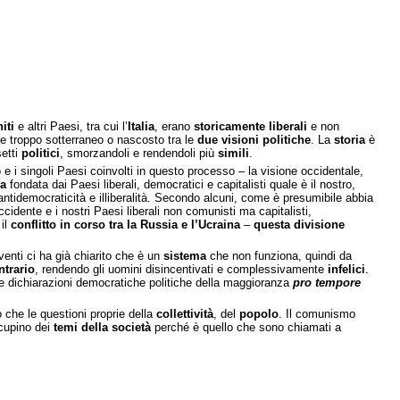
iti
e altri Paesi, tra cui l’
Italia
, erano
storicamente liberali
e non
he troppo sotterraneo o nascosto tra le
due visioni politiche
. La
storia
è
etti
politici
, smorzandoli e rendendoli più
simili
.
e i singoli Paesi coinvolti in questo processo – la visione occidentale,
a
fondata dai Paesi liberali, democratici e capitalisti quale è il nostro,
ntidemocraticità e illiberalità. Secondo alcuni, come è presumibile abbia
cidente e i nostri Paesi liberali non comunisti ma capitalisti,
il
conflitto in corso tra la Russia e l’Ucraina
–
questa divisione
eventi ci ha già chiarito che è un
sistema
che non funziona, quindi da
ntrario
, rendendo gli uomini disincentivati e complessivamente
infelici
.
e dichiarazioni democratiche politiche della maggioranza
pro tempore
 che le questioni proprie della
collettività
, del
popolo
. Il comunismo
cupino dei
temi della società
perché è quello che sono chiamati a