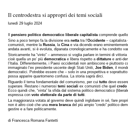
Il centrodestra si appropri dei temi sociali
lunedì 29 luglio 2024
Il
pensiero politico
democratico liberale
capitalista
comprende quello
Sino a poco tempo fa la divisione era
netta
tra l’
Occidente
– capitalista 
comunisti, mentre la
Russia
, la
Cina
e via dicendo erano eminentemen
andata avanti, si è evoluta, dipanata cronologicamente e ha condotto va
Storicamente ha “vinto” – ammesso si voglia parlare in termini di vittoria
cioè quella un po’ più
democratica
e libera rispetto a
dittature
e anti-dem
l’Italia. Differentemente, i Paesi occidentali non ambiscono e piuttosto
immaginato l’ex presidente uscente degli Stati Uniti,
Joe Biden
, il mond
democratici. Potrebbe essere che – solo in una prospettiva e soprattutto
possa apparire quantomeno confusa. La storia saprà dirci.
Riguardo il tema fondamentale del comunismo, per cui
tutto
deve essere
superare. Restano i numerosi
temi sociali
ex comunisti che quel
credo
Ecco quindi che, “vinta” la sfida dal sistema politico democratico (liberale
espressa con
voto elettorale da parte di tutti
.
La maggioranza votata al governo deve quindi inglobare in sé, fare propri,
non è altro cioè che una
mera branca
del più ampio “credo” politico democ
gestire e a fare politicamente.
di Francesca Romana Fantetti