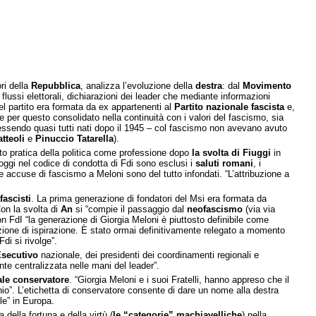
ori della
Repubblica
, analizza l’evoluzione della
destra
: dal
Movimento
, flussi elettorali, dichiarazioni dei leader che mediante informazioni
el partito era formata da ex appartenenti al
Partito nazionale fascista
e,
e per questo consolidato nella continuità con i valori del fascismo, sia
– essendo quasi tutti nati dopo il 1945 – col fascismo non avevano avuto
tteoli
e
Pinuccio
Tatarella
).
to pratica della politica come professione dopo
la svolta di Fiuggi
in
 “oggi nel codice di condotta di Fdi sono esclusi i
saluti romani
, i
e accuse di fascismo a Meloni sono del tutto infondati. “L’attribuzione a
fascisti
. La prima generazione di fondatori del Msi era formata da
Con la svolta di
An
si “compie il passaggio dal
neofascismo
(via via
n FdI “la generazione di Giorgia Meloni è piuttosto definibile come
ione di ispirazione. È stato ormai definitivamente relegato a momento
di si rivolge”.
Esecutivo
nazionale, dei presidenti dei coordinamenti regionali e
nte centralizzata nelle mani del leader”.
ale conservatore
. “Giorgia Meloni e i suoi Fratelli, hanno appreso che il
hio”. L’etichetta di conservatore consente di dare un nome alla destra
ile” in Europa.
della fortuna e della virtù (
le “categorie” machiavelliche
) nella