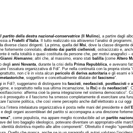
 Il partito della destra nazional-conservatrice
(
Il Mulino
), a partire dagli alb
 ossia a
Fratelli d’Italia
. Il tutto realizzato sia attraverso l’analisi di programmi
da diverse classi dirigenti. La prima, quella del
Msi
, dove la classe dirigente d
eme fortemente connotato,
distinto dai partiti ciellenisti
, ostracizzato e, anch
ente è nella totalità o quasi costituita da persone che, per motivi anagrafici 
,
Gianni Alemanno
; altri che, al massimo, erano stati
balilla
(come
Altero
Ma
io degli
anni Novanta
, durante la crisi della
Prima Repubblica
, e avevano fat
tuire l’ossatura organizzativa di Fdi”. Pur nella continuità con la propria storia
oprattutto, non c’è in vista alcun
pericolo di deriva autoritaria
e gli esami e l
 metastoriche
, soggettive e concettualmente dilatate del
fascismo
”.
gi in Fdi?, suggeriamo di distinguere tra
fascisti
,
neofascisti
,
postfascisti
e
a
gime, e soprattutto nella sua ultima incarnazione, la
Rsi
) e da
neofascisti
”. 
postfascismo: afferma cioè la piena integrazione nel sistema democratico”. Co
ico è proseguito e il fascismo ha smesso completamente di esercitare una funz
tare l’azione politica, che così viene percepito anche dall’elettorato a cui oggi F
tica l’intera intelaiatura organizzativa è posta nelle mani del presidente e dell’
iali e degli organi assembleari del partito si accompagna a una direzione forteme
trema”
, come populista, ma appare meglio riconducibile ad un
partito nazion
iave del loro bagaglio ideologico, potevano diventare un appropriato-utile marc
identità distintiva rispetto alle altre componenti”. Oltretutto il meglio “spendib
ttura. Quello che manca, anche se in un paragrafo gli autori valutano l’incidenza 