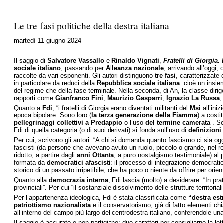
Le tre fasi politiche della destra italiana
martedì 11 giugno 2024
Il saggio di
Salvatore Vassallo
e
Rinaldo Vignati
,
Fratelli di Giorgia.
sociale italiano
, passando per
Alleanza nazionale
, arrivando all’oggi,
raccolte da vari esponenti. Gli autori distinguono
tre fasi
, caratterizzate 
in particolare da reduci della
Repubblica sociale italiana
: cioè un insi
del regime che della fase terminale. Nella seconda, di An, la classe dirig
rapporti come
Gianfranco Fini
,
Maurizio Gasparri
,
Ignazio La Russa
Quanto a
Fdi
, “i fratelli di Giorgia erano diventati militanti del
Msi
all’iniz
epoca bipolare. Sono loro (
la terza generazione della Fiamma
) a costi
pellegrinaggi collettivi a Predappio
o l’uso
del termine camerata
”. S
Fdi di quella categoria (o di suoi derivati) si fonda sull’uso di
definizioni
Per cui, scrivono gli autori: “A chi si domanda quanto fascismo ci sia og
fascisti (da persone che avevano avuto un ruolo, piccolo o grande, nel re
ridotto, a partire dagli
anni Ottanta
, a puro nostalgismo testimoniale) al 
formata da
democratici afascisti
: il processo di integrazione democrat
storico di un passato irripetibile, che ha poco o niente da offrire per orien
Quanto alla
democrazia interna
, Fdi lascia (molto) a desiderare: “In pra
provinciali”. Per cui “il sostanziale dissolvimento delle strutture territor
Per l’appartenenza ideologica, Fdi è stata classificata come
“destra es
patriottismo nazionalista
e il conservatorismo, già di fatto elementi ch
all’interno del campo più largo del centrodestra italiano, conferendole una 
Il saggio è accurato e non partigiano: due caratteri per consigliarne la le