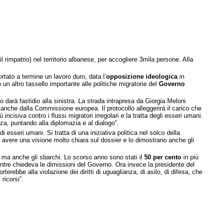
l rimpatrio) nel territorio albanese, per accogliere 3mila persone. Alla
rtato a termine un lavoro duro, data l’
opposizione ideologica
in
n altro tassello importante alle politiche migratorie del
Governo
o darà fastidio alla sinistra. La strada intrapresa da Giorgia Meloni
 anche dalla Commissione europea. Il protocollo alleggerirà il carico che
incisiva contro i flussi migratori irregolari e la tratta degli esseri umani.
a, puntando alla diplomazia e al dialogo”.
di esseri umani. Si tratta di una iniziativa politica nel solco della
 avere una visione molto chiara sul dossier e lo dimostrano anche gli
e, ma anche gli sbarchi. Lo scorso anno sono stati il
50 per cento
in più
mentre chiedeva le dimissioni del Governo. Ora invece la presidente del
erebbe alla violazione dei diritti di uguaglianza, di asilo, di difesa, che
ricorsi”.