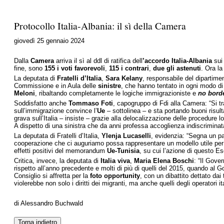
Protocollo Italia-Albania: il sì della Camera
giovedì 25 gennaio 2024
Dalla
Camera
arriva il sì al ddl di ratifica dell
’accordo Italia-Albania
sui 
fine, sono
155 i voti favorevoli
,
115 i contrari
,
due gli astenuti
. Ora l
La deputata di
Fratelli d’Italia
,
Sara Kelany
, responsabile del dipartime
Commissione e in Aula delle
sinistre
, che hanno tentato in ogni modo di
Meloni
, ribaltando completamente le logiche immigrazioniste e
no bord
Soddisfatto anche
Tommaso Foti
, capogruppo di Fdi alla Camera: “Si tr
sull’immigrazione convince l’
Ue
– sottolinea – e sta portando buoni risult
grava sull’Italia – insiste – grazie alla delocalizzazione delle procedure l
A dispetto di una sinistra che da anni professa accoglienza indiscrimin
La deputata di Fratelli d’Italia,
Ylenja Lucaselli
, evidenzia: “Segna un pass
cooperazione che ci auguriamo possa rappresentare un modello utile per a
effetti positivi del memorandum
Ue-Tunisia
, su cui l’azione di questo Es
Critica, invece, la deputata di
Italia
viva
,
Maria Elena Boschi
: “Il Gove
rispetto all’anno precedente e molti di più di quelli del 2015, quando al
Consiglio si affretta per la
foto opportunity
, con un dibattito dettato dai
violerebbe non solo i diritti dei migranti, ma anche quelli degli operatori i
di Alessandro Buchwald