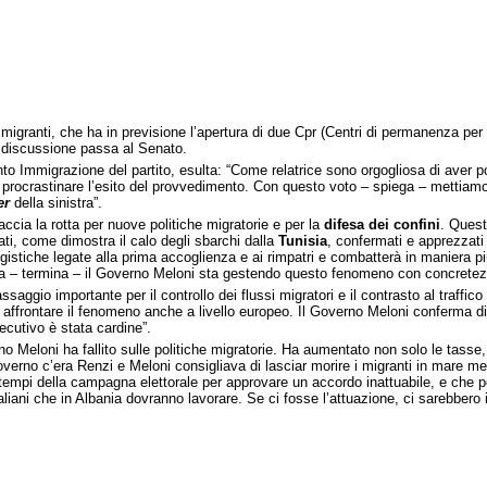
migranti, che ha in previsione l’apertura di due Cpr (Centri di permanenza per i
a discussione passa al Senato.
nto Immigrazione del partito, esulta: “Come relatrice sono orgogliosa di aver po
 procrastinare l’esito del provvedimento. Con questo voto – spiega – mettiamo u
er
della sinistra”.
accia la rotta per nuove politiche migratorie e per la
difesa dei confini
. Quest
ati, come dimostra il calo degli sbarchi dalla
Tunisia
, confermati e apprezzati
ogistiche legate alla prima accoglienza e ai rimpatri e combatterà in maniera più 
ata – termina – il Governo Meloni sta gestendo questo fenomeno con concretezz
aggio importante per il controllo dei flussi migratori e il contrasto al traffico 
ffrontare il fenomeno anche a livello europeo. Il Governo Meloni conferma di
ecutivo è stata cardine”.
rno Meloni ha fallito sulle politiche migratorie. Ha aumentato non solo le tass
 Governo c’era Renzi e Meloni consigliava di lasciar morire i migranti in mare 
 tempi della campagna elettorale per approvare un accordo inattuabile, e che port
taliani che in Albania dovranno lavorare. Se ci fosse l’attuazione, ci sarebbero i 