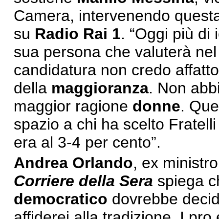
Camera, intervenendo questa
su
Radio Rai 1
. “Oggi più di 
sua persona che valuterà nel
candidatura non credo affatto
della
maggioranza
. Non abb
maggior ragione
donne
. Que
spazio a chi ha scelto Fratelli 
era al 3-4 per cento”.
Andrea Orlando
, ex ministr
Corriere della Sera
spiega c
democratico
dovrebbe decide
affiderei alla tradizione. I pr