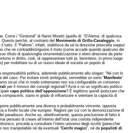
one. Come i “Girotondi” di Nanni Moretti (quello di: “D’Alema: dì qualcosa
. Questo perché, al contrario del
Movimento di Grillo-Casaleggio
, in
tutto. Il “Pallone”, infatti, stabilisce da sé la direzione prescelta seppur
orno che ne contraddistinguono il moto (come accade quando qualcuno dei
 suo rifiuto di qualsivoglia strumentalizzazione o etero direzione da parte
 sentono in diritto, cioè, di rappresentare tutti (e, beninteso, in primo luogo
o) per mobilitare su di un nuovo ideale di società un popolo di
la responsabilità politica, aderendo pubblicamente allo slogan: “Né con lo
ze del caso. Per evitare simili ambiguità, servirebbe un serio “
Manifesto
”
iamo sicuri che in modo sotterraneo non sia configurabile un consenso
rali
per il rinnovo dei consigli regionali? Avrà o no un significato politico
ncipale
capo politico dell’opposizione
? È legittimo quindi ipotizzare che
a compiacenti, siano in grado di influenzare e orientare la capacità di
roporre pubblicamente una diversa e probabilmente vincente, opposta
ali sia a livello locale che europeo. Ragioni per cui con la demonizzazione di
o e del paradosso. Anche se, obiettivamente, questa preclusione di fatto è
i pensato di creare all’interno dell’Istat una costola indipendente
ttronico, proceda a consultare l’intero universo degli iscritti (parecchie
o e non manipolabile né da eventuali “
Cerchi magici
”, né da
populisti di