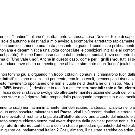
 per le... “sardine” italiane è esattamente la stessa cosa. Nuvole. Bolle di sap
 sole d’autunno e destinati a mio avviso a scomparire altrettanto rapidamente
un comico istrione o una testa pensante in grado di coordinare politicamente il 
niana e deterministica una volta conosciute le condizioni iniziali e al cont
 quel partito). Poiché l’ammasso nasce dal mondo dei
social
, trovo coerente il
gma di ”
Uno vale uno
”. Anche in questo caso, come per il
grillismo
, tutti si
 un raduno rave che a un meeting che abbia le stimmate di un “luogo” (dialettic
 non tornino più allorquando fin troppi cittadini comuni si chiamarono fuori dal
ilatisti
” si siano moltiplicati per cento, con le notevoli, preoccupanti risonan
sto movimento spontaneo che non si vuole né di destra né di sinistra. Ma, s
a (
M5S
insegna...), destinate in realtà a essere
strumentalizzate a
fini eletto
i fisici dove si stavano svolgendo altrettante manifestazioni elettorali del pri
sono state a più riprese fatte proprie dalla propaganda progressista e dai medi
amente sua!) non ha minimamente, per definizione, la stessa incisività nel p
eno un anno assoluta minoranza nel
Paese
, visti i più recenti risultati elettor
) si è evitato di restituire la parola all’elettorato sovrano a costo del ridicol
no sempre chiesto senza mai avere risposta dalla politica: perché non si è ma
degli
utenti Internet
certificati e con le stesse procedure garantiste del voto ele
 un quinto dei parlamentari italiani? Così, almeno, il risultato sarebbe obiettiv