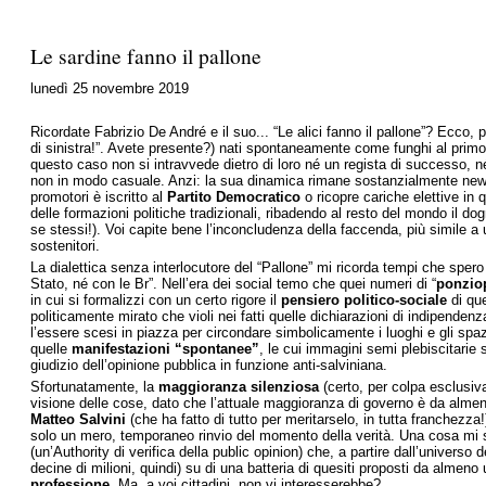
Le sardine fanno il pallone
lunedì 25 novembre 2019
Ricordate Fabrizio De André e il suo... “Le alici fanno il pallone”? Ecco,
di sinistra!”. Avete presente?) nati spontaneamente come funghi al primo
questo caso non si intravvede dietro di loro né un regista di successo, né 
non in modo casuale. Anzi: la sua dinamica rimane sostanzialmente newto
promotori è iscritto al
Partito Democratico
o ricopre cariche elettive in
delle formazioni politiche tradizionali, ribadendo al resto del mondo il do
se stessi!). Voi capite bene l’inconcludenza della faccenda, più simile a
sostenitori.
La dialettica senza interlocutore del “Pallone” mi ricorda tempi che spero
Stato, né con le Br”. Nell’era dei social temo che quei numeri di “
ponziop
in cui si formalizzi con un certo rigore il
pensiero politico-sociale
di que
politicamente mirato che violi nei fatti quelle dichiarazioni di indipendenz
l’essere scesi in piazza per circondare simbolicamente i luoghi e gli spaz
quelle
manifestazioni “spontanee”
, le cui immagini semi plebiscitarie 
giudizio dell’opinione pubblica in funzione anti-salviniana.
Sfortunatamente, la
maggioranza silenziosa
(certo, per colpa esclusiv
visione delle cose, dato che l’attuale maggioranza di governo è da alm
Matteo Salvini
(che ha fatto di tutto per meritarselo, in tutta franchezza!
solo un mero, temporaneo rinvio del momento della verità. Una cosa mi so
(un’Authority di verifica della public opinion) che, a partire dall’universo 
decine di milioni, quindi) su di una batteria di quesiti proposti da almeno
professione
. Ma, a voi cittadini, non vi interesserebbe?