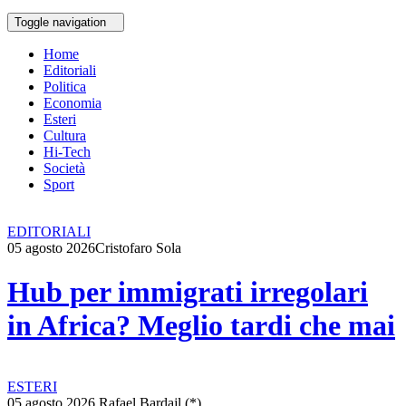
Toggle navigation
Home
Editoriali
Politica
Economia
Esteri
Cultura
Hi-Tech
Società
Sport
EDITORIALI
05 agosto 2026
Cristofaro Sola
Hub per immigrati irregolari
in Africa? Meglio tardi che mai
ESTERI
05 agosto 2026
Rafael Bardajl (*)