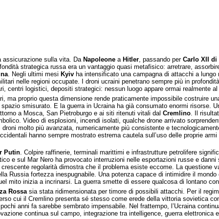
ua assicurazione sulla vita. Da
Napoleone
a
Hitler
, passando per
Carlo XII di
 profondità strategica russa era un vantaggio quasi metafisico: arretrare, assor
ina
. Negli ultimi mesi
Kyiv
ha intensificato una campagna di attacchi a lungo r
militari nelle regioni occupate. I droni ucraini penetrano sempre più in profondità
itari, centri logistici, depositi strategici: nessun luogo appare ormai realmente 
ri, ma proprio questa dimensione rende praticamente impossibile costruire una 
 spazio smisurato. E la guerra in Ucraina ha già consumato enormi risorse. Una
ttorno a Mosca, San Pietroburgo e ai siti ritenuti vitali dal
Cremlino
. Il risult
imbolico. Video di esplosioni, incendi isolati, qualche drone arrivato sorpren
di droni molto più avanzata, numericamente più consistente e tecnologicamente
occidentali hanno sempre mostrato estrema cautela sull’uso delle proprie armi co
r Putin
. Colpire raffinerie, terminali marittimi e infrastrutture petrolifere signi
ltico e sul Mar Nero ha provocato interruzioni nelle esportazioni russe e danni 
 crescente regolarità dimostra che il problema esiste eccome. La questione va 
della Russia fortezza inespugnabile. Una potenza capace di intimidire il mondo g
el mito inizia a incrinarsi. La guerra smette di essere qualcosa di lontano con
za Rossa
sia stata ridimensionata per timore di possibili attacchi. Per il regim
raverso cui il Cremlino presenta sé stesso come erede della vittoria sovietica co
 pochi anni fa sarebbe sembrato impensabile. Nel frattempo, l’Ucraina continua 
zione continua sul campo, integrazione tra intelligence, guerra elettronica e 