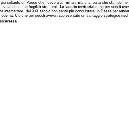
 più soltanto un Paese che riceve aiuti militari, ma una realtà che sta ridefin
ivelando le sue fragilità strutturali.
La vastità territoriale
che per secoli avev
 da intercettare. Nel XXI secolo non serve più conquistare un Paese per renderl
oderna. Ciò che per secoli aveva rappresentato un vantaggio strategico rischi
 sicurezza