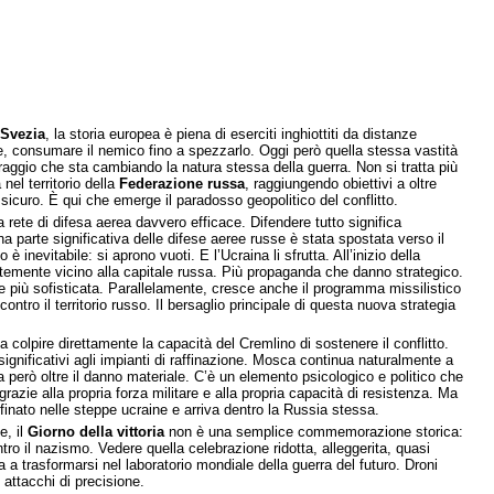
 Svezia
, la storia europea è piena di eserciti inghiottiti da distanze
bire, consumare il nemico fino a spezzarlo. Oggi però quella stessa vastità
aggio che sta cambiando la natura stessa della guerra. Non si tratta più
 nel territorio della
Federazione russa
, raggiungendo obiettivi a oltre
al sicuro. È qui che emerge il paradosso geopolitico del conflitto.
rete di difesa aerea davvero efficace. Difendere tutto significa
 parte significativa delle difese aeree russe è stata spostata verso il
ato è inevitabile: si aprono vuoti. E l’Ucraina li sfrutta. All’inizio della
dentemente vicino alla capitale russa. Più propaganda che danno strategico.
 più sofisticata. Parallelamente, cresce anche il programma missilistico
ntro il territorio russo. Il bersaglio principale di questa nuova strategia
fica colpire direttamente la capacità del Cremlino di sostenere il conflitto.
significativi agli impianti di raffinazione. Mosca continua naturalmente a
però oltre il danno materiale. C’è un elemento psicologico e politico che
razie alla propria forza militare e alla propria capacità di resistenza. Ma
finato nelle steppe ucraine e arriva dentro la Russia stessa.
e, il
Giorno della vittoria
non è una semplice commemorazione storica:
ntro il nazismo. Vedere quella celebrazione ridotta, alleggerita, quasi
a trasformarsi nel laboratorio mondiale della guerra del futuro. Droni
attacchi di precisione.