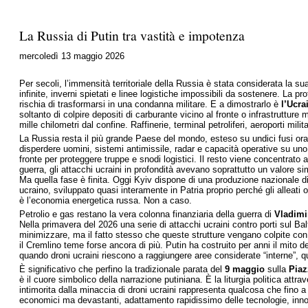
La Russia di Putin tra vastità e impotenza
mercoledì 13 maggio 2026
Per secoli, l’immensità territoriale della Russia è stata considerata la s
infinite, inverni spietati e linee logistiche impossibili da sostenere. La
rischia di trasformarsi in una condanna militare. E a dimostrarlo è
l’Ucra
soltanto di colpire depositi di carburante vicino al fronte o infrastrutture 
mille chilometri dal confine. Raffinerie, terminal petroliferi, aeroporti mil
La Russia resta il più grande Paese del mondo, esteso su undici fusi ora
disperdere uomini, sistemi antimissile, radar e capacità operative su uno
fronte per proteggere truppe e snodi logistici. Il resto viene concentrato a
guerra, gli attacchi ucraini in profondità avevano soprattutto un valore s
Ma quella fase è finita. Oggi Kyiv dispone di una produzione nazionale 
ucraino, sviluppato quasi interamente in Patria proprio perché gli alleati 
è l’economia energetica russa. Non a caso.
Petrolio e gas restano la vera colonna finanziaria della guerra di
Vladimi
Nella primavera del 2026 una serie di attacchi ucraini contro porti sul Ba
minimizzare, ma il fatto stesso che queste strutture vengano colpite con
il Cremlino teme forse ancora di più. Putin ha costruito per anni il mito 
quando droni ucraini riescono a raggiungere aree considerate “interne”, qu
È significativo che perfino la tradizionale parata del
9 maggio
sulla
Piaz
è il cuore simbolico della narrazione putiniana. È la liturgia politica att
intimorita dalla minaccia di droni ucraini rappresenta qualcosa che fino a
economici ma devastanti, adattamento rapidissimo delle tecnologie, innova