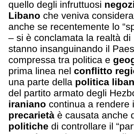
quello degli infruttuosi
negozi
Libano
che veniva considera
anche se recentemente lo “sp
– si è conclamata la realtà di u
stanno insanguinando il Paes
compressa tra politica e
geog
prima linea nel
conflitto reg
una parte della
politica liba
del partito armato degli Hezb
iraniano
continua a rendere i
precarietà
è causata anche da
politiche
di controllare il “pa