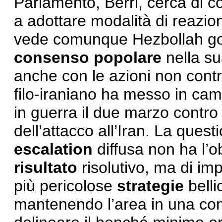
Parlamento, Berri, cerca di con
a adottare modalità di reazio
vede comunque Hezbollah go
consenso popolare
nella su
anche con le azioni non contro
filo-iraniano ha messo in ca
in guerra il due marzo contro
dell’attacco all’Iran. La quest
escalation
diffusa non ha l’ob
risultato
risolutivo, ma di im
più pericolose
strategie
belli
mantenendo l’area in una co