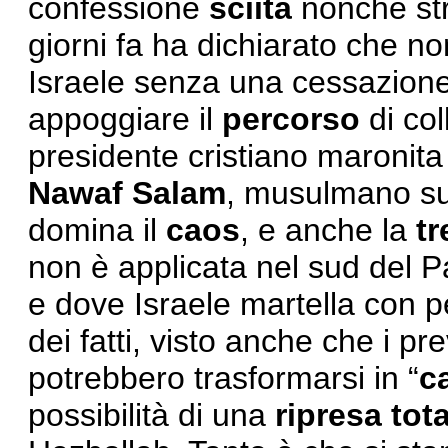
confessione
sciita
nonché str
giorni fa ha dichiarato che n
Israele senza una cessazion
appoggiare il
percorso
di col
presidente cristiano maronit
Nawaf Salam
, musulmano sun
domina il
caos
, e anche la
t
non è applicata nel sud del P
e dove Israele martella con p
dei fatti, visto anche che i prev
potrebbero trasformarsi in “
c
possibilità di una
ripresa tot