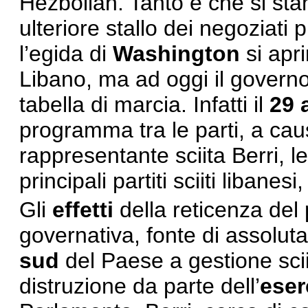
Hezbollah. Tanto è che si sta
ulteriore stallo dei negoziati p
l’egida di
Washington
si apri
Libano, ma ad oggi il govern
tabella di marcia. Infatti il
29 
programma tra le parti, a cau
rappresentante sciita Berri, l
principali partiti sciiti libane
Gli
effetti
della reticenza del p
governativa, fonte di assolut
sud
del Paese a gestione sci
distruzione da parte dell’
eser