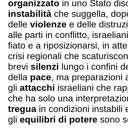
organizzato
in uno Stato dis
instabilità
che suggella, dop
delle
violenze
e delle distruz
alle parti in conflitto, israeli
fiato e a riposizionarsi, in att
crisi regionali che scaturisco
brevi
silenzi
lungo i confini d
della
pace
, ma preparazioni a
gli
attacchi
israeliani che ra
che ha solo una interpretazi
tregua
in condizioni instabil
gli
equilibri di potere
sono sq