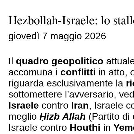
Hezbollah-Israele: lo stal
giovedì 7 maggio 2026
Il
quadro geopolitico
attual
accomuna i
conflitti
in atto, 
riguarda esclusivamente la
r
sottomettere l’avversario, ve
Israele
contro
Iran
, Israele 
meglio
Ḥizb Allah
(Partito di
Israele contro
Houthi
in
Yem