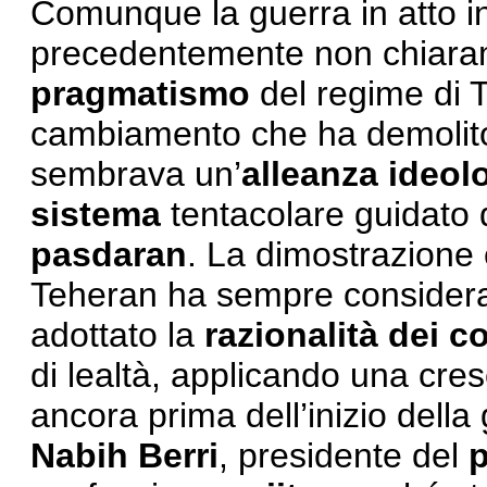
Comunque la guerra in atto in
precedentemente non chiarame
pragmatismo
del regime di T
cambiamento che ha demolito 
sembrava un’
alleanza
ideol
sistema
tentacolare guidato d
pasdaran
. La dimostrazione è
Teheran ha sempre considerato
adottato la
razionalità dei co
di lealtà, applicando una cres
ancora prima dell’inizio della 
Nabih Berri
, presidente del
p