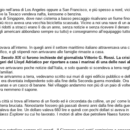
ggio nell’area di Los Angeles oppure a San Francisco, e più spesso a nord, vicin
 dove la Texaco vendeva nafta, kerosene o benzina.
za di Singapore, dove navi cisterna a basso pescaggio risalivano un fiume fino
l più ricco aveva una vecchia bicicletta scassata. Vicino a noi una nave di u
i ridotti a stracci erano lì da un anno, senza notizie e senza ricevere il denaro
i americani abbondano sempre su tutto) e consegnammo all’equipaggio tutto il c
ava all’interno. In quegli anni il settore marittimo italiano attraversava una c
fico, e gli stipendi non arrivavano alle famiglie rimaste a casa.
l Secolo XIX
ci furono inchieste del giornalista Vittorio G. Rossi. La crisi
eri del Lloyd Adriatico per riportare a casa i marinai di una delle navi 
arrivavano poche notizie dall’Italia, e solo quando si scendeva a terra negl
amiliari.
che arrivammo a terra, vedevamo scritto sui muri di ogni edificio pubblico e de
, era diventata indipendente solo alla fine della Seconda guerra mondiale. Ora so
nas e un casco di banane. Nel villaggio andammo non più di un paio di volte, 
vava nemmeno il sapone.
ittà si trova all’interno di un fiordo ed è circondata da colline, un po’ come l
erra bruciata. Nonostante fossero già passati diversi anni dalla fine della g
eva due lire. Un dollaro valeva 660 lire e quindi con pochi dollari si aveva 
Næss Explorer
su cui ho lavorato. I motori di altre due petroliere Naess furon