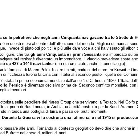
a sulle petroliere che negli anni Cinquanta navigavano tra lo Stretto di 
o
è in questi mesi al centro dell’attenzione del mondo. Migliaia di marinai sono 
. Invece di pistolotti politici è più utile dare voce a chi ha vissuto gli albori de
co ligure, che
tra gli anni Cinquanta e i primi Sessanta
era imbarcato su pet
avigare sui
tanker
è diventato un imprenditore. Il viaggio prevedeva soste a
assò da 427 a 1446 navi tanker
(ma era cresciuto anche il tonnellaggio).
sa la famiglia di Marco Polo). Inoltre i pirati, padroni del mare tra Kuwait e 
ri di ricchezza furono la Cina con l’Italia al secondo posto ˗ quella dei Comuni
a è stata la prima economia mondiale dall’anno 1 d.C. fino al 1820. L’Italia dal
olfo Persico
è diventato decisivo prima del Secondo conflitto mondiale, con la
egli idrocarburi.
motorista sulle petroliere del Næss Group che servivano la Texaco. Nel Golfo p
 al porto di Ras Tanura, in Arabia, una città costruita per la Saudi Aramco. C’
ndo in tasca una bottiglia di birra e passò dei brutti momenti.
Durante la Guerra vi fu costruita una raffineria, e nel 1945 si producevano
 passare alle armi. Tornando al contesto geografico devo dire che anche in Iran
ed Eufrate nel corso di milioni di anni.