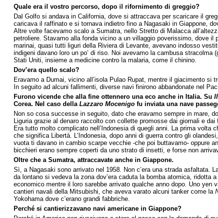
Quale era il vostro percorso, dopo il rifornimento di greggio?
Dal Golfo si andava in California, dove si attraccava per scaricare il gre
caricava il raffinato e si tornava indietro fino a Nagasaki in Giappone,
Altre volte facevamo scalo a Sumatra, nello Stretto di Malacca all’altez
petroliere. Stavamo alla fonda vicino a un villaggio poverissimo, dove i
marinai, quasi tutti liguri della Riviera di Levante, avevano indosso vestit
indigeni davano loro un po’ di riso. Noi avevamo la cambusa stracolma (gl
Stati Uniti, insieme a medicine contro la malaria, come il chinino.
Dov’era quello scalo?
Eravamo a Dumai, vicino all’isola Pulao Rupat, mentre il giacimento si trov
In seguito ad alcuni fallimenti, diverse navi finirono abbandonate nel Paci
Furono vicende che alla fine ottennero una eco anche in Italia. Su
I
Corea. Nel caso della
Lazzaro Mocenigo
fu inviata una nave passegg
Non so cosa successe in seguito, dato che eravamo sempre in mare, dove 
Liguria grazie al denaro raccolto con collette promosse dai giornali e dai f
Era tutto molto complicato nell’Indonesia di quegli anni. La prima volta 
che significa Libertà. L’Indonesia, dopo anni di guerra contro gli olandesi
vuota ti davano in cambio scarpe vecchie -che poi buttavamo- oppure ana
bicchieri erano sempre coperti da uno strato di insetti, e forse non arri
Oltre che a Sumatra, attraccavate anche in Giappone.
Sì, a Nagasaki sono arrivato nel 1958. Non c’era una strada asfaltata. La c
da lontano si vedeva la zona dov’era caduta la bomba atomica, ridotta a t
economico mentre il loro sarebbe arrivato qualche anno dopo. Uno yen val
cantieri navali della Mitsubishi, che aveva varato alcuni tanker come la
Yokohama dove c’erano grandi fabbriche.
Perché si cantierizzavano navi americane in Giappone?