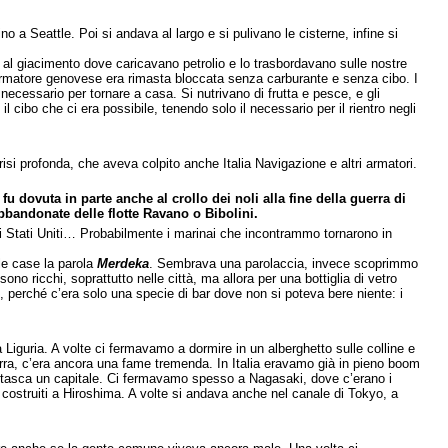
o a Seattle. Poi si andava al largo e si pulivano le cisterne, infine si
 al giacimento dove caricavano petrolio e lo trasbordavano sulle nostre
n armatore genovese era rimasta bloccata senza carburante e senza cibo. I
 necessario per tornare a casa. Si nutrivano di frutta e pesce, e gli
ibo che ci era possibile, tenendo solo il necessario per il rientro negli
risi profonda, che aveva colpito anche Italia Navigazione e altri armatori.
 fu dovuta in parte anche al crollo dei noli alla fine della guerra di
abbandonate delle flotte Ravano o Bibolini.
i Stati Uniti… Probabilmente i marinai che incontrammo tornarono in
lle case la parola
Merdeka
. Sembrava una parolaccia, invece scoprimmo
no ricchi, soprattutto nelle città, ma allora per una bottiglia di vetro
perché c’era solo una specie di bar dove non si poteva bere niente: i
a Liguria. A volte ci fermavamo a dormire in un alberghetto sulle colline e
uerra, c’era ancora una fame tremenda. In Italia eravamo già in pieno boom
in tasca un capitale. Ci fermavamo spesso a Nagasaki, dove c’erano i
o costruiti a Hiroshima. A volte si andava anche nel canale di Tokyo, a