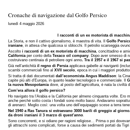
Cronache di navigazione dal Golfo Persico
lunedì 4 maggio 2026
I racconti di un ex motorista di macchin
La Storia, e non il cattivo giornalismo, è maestra di vita. Il
Golfo Persic
iraniane
, in attesa che qualcosa si sblocchi. Il petrolio scarseggia ovunque
Ascolto
i racconti di un ex motorista di macchina
, concittadino e ami
California
per conto della
Texaco oil company
. Dopo aver smesso di n
costruivano centinaia di petroliere ogni anno
. Tra il 1957 e il 1967 si p
Già nell’antichità
il regno di Persia
applicava gabelle ai naviganti (inclu
scambi commerciali fino al
XVII secolo
, epoca in cui i maggiori produtto
Si tratta di dati documentati
dall’economista Angus Maddison
: la Cin
capite più alti d’Europa, in quanto leader tecnologico e commerciale. Il
G
la nuova Mesopotamia
dove, al posto dell’agricoltura, è nata la civiltà d
Com’era allora il golfo persico?
Ho navigato tra l’Arabia e la California per almeno cinquanta volte. Ero 
anche perché sotto costa i fondali sono molto bassi. Andavamo soprattutto
di arenarci. Meglio così: una volta uno dell’equipaggio scese a terra tene
Nel 1940 a Ras Tanura si estraevano 3000 barili di greggio al giorno. 
da droni iraniani il 3 marzo di quest’anno
.
Sono concorrenti, e si odiano per ragioni religiose… Prima o poi dovevano
gli attracchi sono complicati, forse a causa dei sedimenti portati da Tigri 