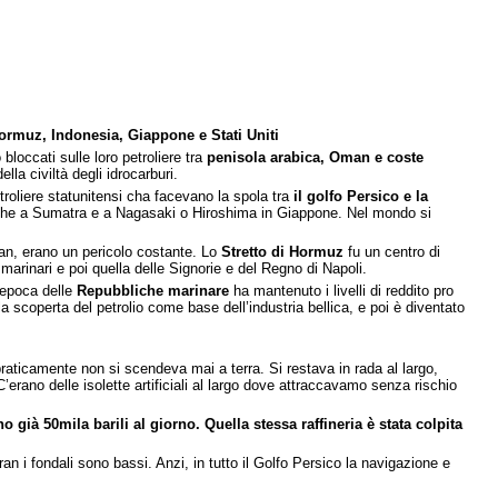
Hormuz, Indonesia, Giappone e Stati Uniti
bloccati sulle loro petroliere tra
penisola arabica, Oman e coste
lla civiltà degli idrocarburi.
roliere statunitensi cha facevano la spola tra
il golfo Persico e la
nche a Sumatra e a Nagasaki o Hiroshima in Giappone. Nel mondo si
Oman, erano un pericolo costante. Lo
Stretto di Hormuz
fu un centro di
 marinari e poi quella delle Signorie e del Regno di Napoli.
l’epoca delle
Repubbliche marinare
ha mantenuto i livelli di reddito pro
 scoperta del petrolio come base dell’industria bellica, e poi è diventato
raticamente non si scendeva mai a terra. Si restava in rada al largo,
erano delle isolette artificiali al largo dove attraccavamo senza rischio
 già 50mila barili al giorno. Quella stessa raffineria è stata colpita
 i fondali sono bassi. Anzi, in tutto il Golfo Persico la navigazione e