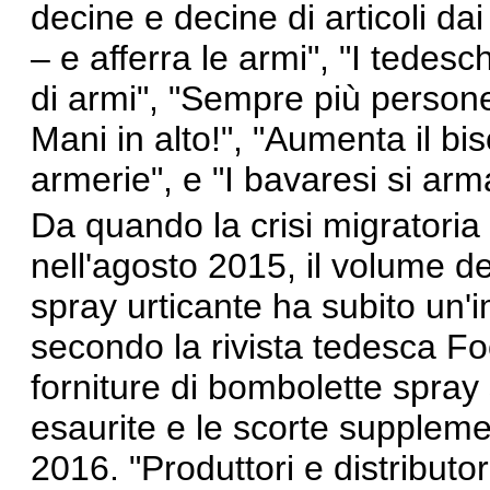
decine e decine di articoli dai 
– e afferra le armi
", "
I tedesc
di armi
", "
Sempre più persone
Mani in alto!
", "
Aumenta il bis
armerie
", e "
I bavaresi si arm
Da quando la crisi migratori
nell'agosto 2015, il volume del
spray urticante ha subito un'
secondo
la rivista tedesca Fo
forniture di bombolette spr
esaurite e le scorte supplemen
2016. "Produttori e distributor