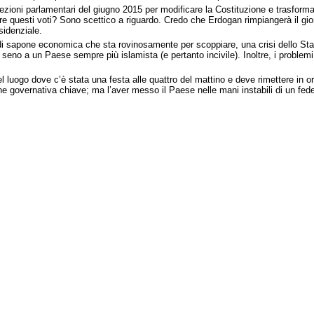
elezioni parlamentari del giugno 2015 per modificare la Costituzione e trasfor
re questi voti? Sono scettico a riguardo. Credo che Erdogan rimpiangerà il gior
sidenziale.
 sapone economica che sta rovinosamente per scoppiare, una crisi dello Stato d
seno a un Paese sempre più islamista (e pertanto incivile). Inoltre, i problem
 luogo dove c’è stata una festa alle quattro del mattino e deve rimettere in or
ione governativa chiave; ma l’aver messo il Paese nelle mani instabili di un 