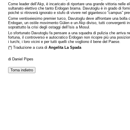
Come leader dell’Akp, è incaricato di riportare una grande vittoria nelle 
sultanato elettivo che tanto Erdogan brama. Davutoglu è in grado di forni
poiché si ritroverà ignorato e stufo di vivere nel gigantesco “campus” pre
Come ventiseiesimo premier turco, Davutoglu deve affrontare una bolla di
Erdogan, un ostile movimento Gülen e un Akp diviso, tutti convergenti in 
soprattutto la crisi degli ostaggi dell’Isis a Mosul.
Lo sfortunato Davutoglu fa pensare a una squadra di pulizia che arriva nel
fortuna, il controverso e autocratico Erdogan non ricopre più una posiz
i turchi, i loro vicini e per tutti quelli che vogliono il bene del Paese.
(*) Traduzione a cura di
Angelita La Spada
di Daniel Pipes