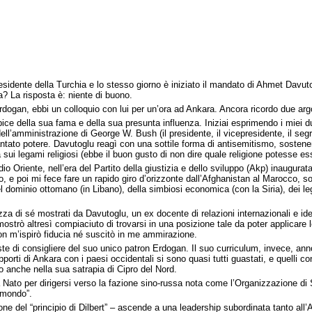
residente della Turchia e lo stesso giorno è iniziato il mandato di Ahmet Da
a? La risposta è: niente di buono.
Erdogan, ebbi un colloquio con lui per un’ora ad Ankara. Ancora ricordo due ar
ice della sua fama e della sua presunta influenza. Iniziai esprimendo i miei du
’amministrazione di George W. Bush (il presidente, il vicepresidente, il segreta
antato potere. Davutoglu reagì con una sottile forma di antisemitismo, sostene
ui legami religiosi (ebbe il buon gusto di non dire quale religione potesse es
Medio Oriente, nell’era del Partito della giustizia e dello sviluppo (Akp) inaugu
poi mi fece fare un rapido giro d’orizzonte dall’Afghanistan al Marocco, sott
el dominio ottomano (in Libano), della simbiosi economica (con la Siria), dei l
zza di sé mostrati da Davutoglu, un ex docente di relazioni internazionali e id
mostrò altresì compiaciuto di trovarsi in una posizione tale da poter applicare 
on m’ispirò fiducia né suscitò in me ammirazione.
ste di consigliere del suo unico patron Erdogan. Il suo curriculum, invece, ann
ti di Ankara con i paesi occidentali si sono quasi tutti guastati, e quelli con l’Ir
olo anche nella sua satrapia di Cipro del Nord.
a Nato per dirigersi verso la fazione sino-russa nota come l’Organizzazione d
l mondo”.
one del “principio di Dilbert” – ascende a una leadership subordinata tanto all’