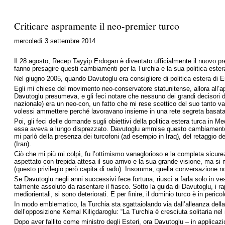
Criticare aspramente il neo-premier turco
mercoledì 3 settembre 2014
Il 28 agosto, Recep Tayyip Erdogan è diventato ufficialmente il nuovo p
fanno presagire questi cambiamenti per la Turchia e la sua politica ester
Nel giugno 2005, quando Davutoglu era consigliere di politica estera di 
Egli mi chiese del movimento neo-conservatore statunitense, allora all’ap
Davutoglu presumeva, e gli feci notare che nessuno dei grandi decisori dell
nazionale) era un neo-con, un fatto che mi rese scettico del suo tanto v
volessi ammettere perché lavoravano insieme in una rete segreta basata s
Poi, gli feci delle domande sugli obiettivi della politica estera turca in 
essa aveva a lungo disprezzato. Davutoglu ammise questo cambiamento, e 
mi parlò della presenza dei turcofoni (ad esempio in Iraq), del retaggio d
(Iran).
Ciò che mi più mi colpì, fu l’ottimismo vanaglorioso e la completa sicure
aspettato con trepida attesa il suo arrivo e la sua grande visione, ma si 
(questo privilegio però capita di rado). Insomma, quella conversazione n
Se Davutoglu negli anni successivi fece fortuna, riuscì a farla solo in ve
talmente assoluto da rasentare il fiasco. Sotto la guida di Davutoglu, i rappor
mediorientali, si sono deteriorati. E per finire, il dominio turco è in peric
In modo emblematico, la Turchia sta sgattaiolando via dall’alleanza dell
dell’opposizione Kemal Kiliçdaroglu: “La Turchia è cresciuta solitaria ne
Dopo aver fallito come ministro degli Esteri, ora Davutoglu – in applicazi