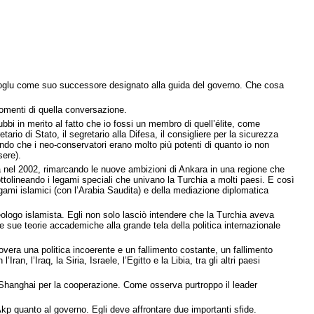
vutoglu come suo successore designato alla guida del governo. Che cosa
gomenti di quella conversazione.
bbi in merito al fatto che io fossi un membro di quell’élite, come
rio di Stato, il segretario alla Difesa, il consigliere per la sicurezza
ndo che i neo-conservatori erano molto più potenti di quanto io non
sere).
rata nel 2002, rimarcando le nuove ambizioni di Ankara in una regione che
olineando i legami speciali che univano la Turchia a molti paesi. E così
egami islamici (con l’Arabia Saudita) e della mediazione diplomatica
eologo islamista. Egli non solo lasciò intendere che la Turchia aveva
le sue teorie accademiche alla grande tela della politica internazionale
overa una politica incoerente e un fallimento costante, un fallimento
an, l’Iraq, la Siria, Israele, l’Egitto e la Libia, tra gli altri paesi
i Shanghai per la cooperazione. Come osserva purtroppo il leader
Akp quanto al governo. Egli deve affrontare due importanti sfide.