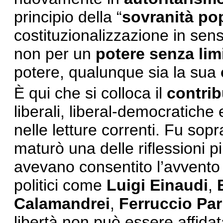
principio della “
sovranità po
costituzionalizzazione in sens
non per un
potere senza limi
potere, qualunque sia la sua
È qui che si colloca il
contri
liberali, liberal-democratiche
nelle letture correnti. Fu sopr
maturò una delle riflessioni 
avevano consentito l’avvento
politici come
Luigi Einaudi
,
Calamandrei
,
Ferruccio Par
libertà non può essere affidat