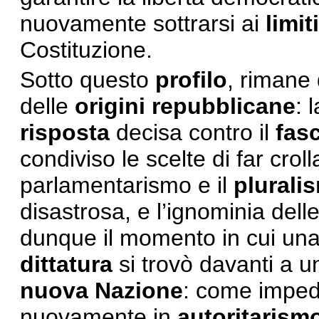
nuovamente sottrarsi ai
limiti
Costituzione.
Sotto questo
profilo
, rimane 
delle
origini repubblicane
: 
risposta
decisa contro il
fas
condiviso le scelte di far crol
parlamentarismo e il
plurali
disastrosa, e l’ignominia dell
dunque il momento in cui un
dittatura
si trovò davanti a u
nuova Nazione
: come imped
nuovamente in
autoritarism