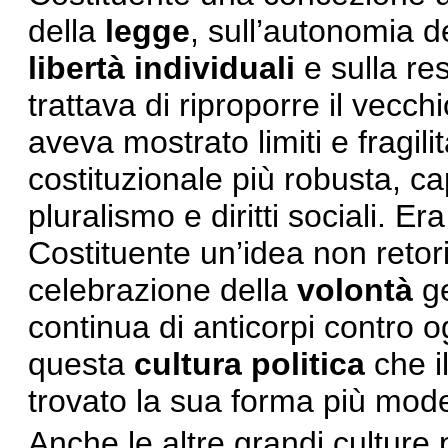
della
legge
, sull’autonomia d
libert
à individuali
e sulla re
trattava di riproporre il vecch
aveva mostrato limiti e fragil
costituzionale più robusta, c
pluralismo e diritti sociali. E
Costituente un’idea non reto
celebrazione della
volontà
ge
continua di anticorpi contro o
questa
cultura
politica
che i
trovato la sua forma più mod
Anche le altre grandi culture 