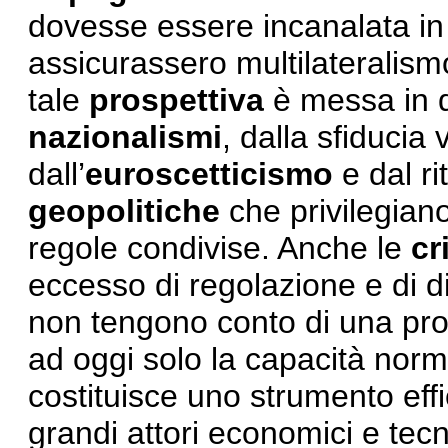
dovesse essere incanalata i
assicurassero multilateralismo
tale
prospettiva
è messa in d
nazionalismi
, dalla sfiducia 
dall’
euroscetticismo
e dal ri
geopolitiche
che privilegian
regole condivise. Anche le
cr
eccesso di regolazione e di dis
non tengono conto di una prosp
ad oggi solo la capacità norma
costituisce uno strumento effi
grandi attori economici e tecn