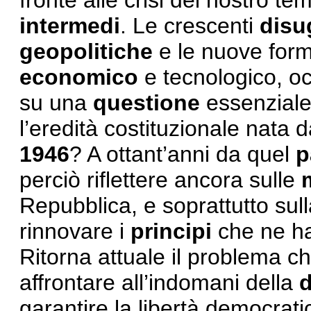
fronte alle crisi del nostro t
intermedi
. Le crescenti
disu
geopolitiche
e le nuove form
economico
e tecnologico, oc
su una
questione
essenziale
l’eredità costituzionale nata 
1946
? A ottant’anni da quel
p
perciò riflettere ancora sulle
Repubblica, e soprattutto sull
rinnovare i
principi
che ne ha
Ritorna attuale il problema c
affrontare all’indomani della
d
garantire la libertà democrat