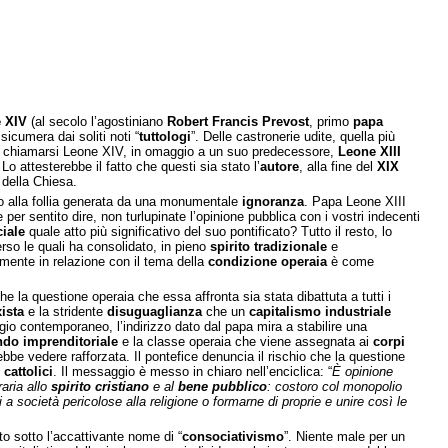
 XIV
(al secolo l’agostiniano
Robert Francis Prevost
, primo
papa
cumera dai soliti noti “
tuttologi
”. Delle castronerie udite, quella più
di chiamarsi Leone XIV, in omaggio a un suo predecessore,
Leone XIII
 Lo attesterebbe il fatto che questi sia stato l’
autore
, alla fine del
XIX
della Chiesa.
 alla follia generata da una monumentale
ignoranza
. Papa Leone XIII
e per sentito dire, non turlupinate l’opinione pubblica con i vostri indecenti
iale
quale atto più significativo del suo pontificato? Tutto il resto, lo
rso le quali ha consolidato, in pieno
spirito tradizionale
e
amente in relazione con il tema della
condizione operaia
è come
he la questione operaia che essa affronta sia stata dibattuta a tutti i
ista
e la stridente
disuguaglianza
che un
capitalismo industriale
gio contemporaneo, l’indirizzo dato dal papa mira a stabilire una
do imprenditoriale
e la classe operaia che viene assegnata ai
corpi
bbe vedere rafforzata. Il pontefice denuncia il rischio che la questione
 cattolici
. Il messaggio è messo in chiaro nell’enciclica: “
È opinione
aria allo
spirito cristiano
e al
bene pubblico
: costoro col monopolio
i a società pericolose alla religione o formarne di proprie e unire così le
o sotto l’accattivante nome di “
consociativismo
”. Niente male per un