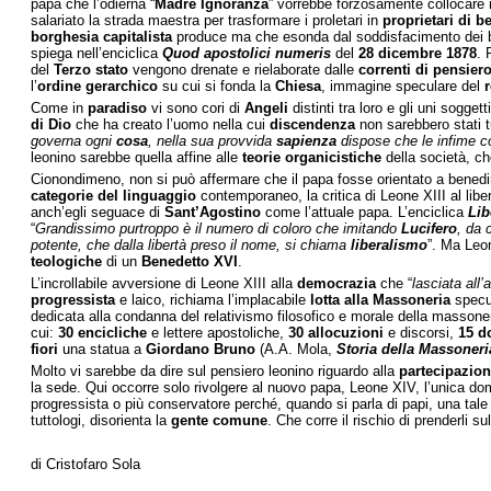
papa che l’odierna “
Madre Ignoranza
” vorrebbe forzosamente collocare
salariato la strada maestra per trasformare i proletari in
proprietari di
be
borghesia capitalista
produce ma che esonda dal soddisfacimento dei bis
spiega nell’enciclica
Quod apostolici
numeris
del
28 dicembre 1878
. 
del
Terzo stato
vengono drenate e rielaborate dalle
correnti di pensiero
l’
ordine gerarchico
su cui si fonda la
Chiesa
, immagine speculare del
r
Come in
paradiso
vi sono cori di
Angeli
distinti tra loro e gli uni soggett
di Dio
che ha creato l’uomo nella cui
discendenza
non sarebbero stati t
governa ogni
cosa
, nella sua provvida
sapienza
dispose che le infime c
leonino sarebbe quella affine alle
teorie organicistiche
della società, ch
Cionondimeno, non si può affermare che il papa fosse orientato a benedir
categorie del linguaggio
contemporaneo, la critica di Leone XIII al lib
anch’egli seguace di
Sant’Agostino
come l’attuale papa. L’enciclica
Lib
“
Grandissimo purtroppo è il numero di coloro che imitando
Lucifero
, da 
potente, che dalla libertà preso il nome, si chiama
liberalismo
”. Ma Leon
teologiche
di un
Benedetto XVI
.
L’incrollabile avversione di Leone XIII alla
democrazia
che “
lasciata all’
progressista
e laico, richiama l’implacabile
lotta alla
Massoneria
specul
dedicata alla condanna del relativismo filosofico e morale della masson
cui:
30 encicliche
e lettere apostoliche,
30 allocuzioni
e discorsi,
15 d
fiori
una statua a
Giordano Bruno
(A.A. Mola,
Storia della Massoneria
Molto vi sarebbe da dire sul pensiero leonino riguardo alla
partecipazione
la sede. Qui occorre solo rivolgere al nuovo papa, Leone XIV, l’unica 
progressista o più conservatore perché, quando si parla di papi, una tal
tuttologi, disorienta la
gente comune
. Che corre il rischio di prenderli sul
di Cristofaro Sola