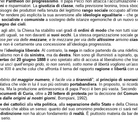
 nel
Pantheon
del
progressismo
. Il papa Pecci non attacca l’accumulazione 
ni
e risparmiatori. La
giustizia di classe
, nella previsione leonina, trova sbo
ogni dei produttori nella tenuta del legittimo
rango sociale
occupato all’int
Per rendere più esplicita la sua avversione alle
ideologie egualitarie
– che ge
 socialiste
e
comuniste
a sostegno delle istanze egemoniche di un nuovo sog
egno dei cieli
.
i agli altri, la Chiesa ha stabilito vari gradi di
ordini di modo
che non tutti si
utti uguali, se non davanti ai
suoi occhi
. La stessa organizzazione sociale ge
ose per via delle
mezzane
, e le mezzane per via delle
altissime
arrivino
cias
e non è certamente una concessione all’ideologia progressista.
e l’
ideologia liberale
. Al contrario, la
nega
in radice partendo da una ridefin
eralismo non è da
sinistra
, ma da
destra
. Non sono gli illuministi a ispirarlo, q
ertas
del
20 giugno 1888
è uno spietato atto di accusa al liberalismo che tra
cui uscì quell’empio grido, io non servirò, sotto nome di libertà vogliono un’as
e XIII è anche colui che affronta il tema del rapporto
ragione
e
libertà
con un
arbitrio del
maggior numero
, è facile via a
tirannidi
”; al
principio di sovrani
ativa che vide in lui il suo più ostinato
portabandiera
. In proposito, si ricord
eria. Ma la produzione antimassonica di papa Pecci è ben più vasta. Secondo 
ocumenti di Curia
, oltre a
20 lettere di protesta
per la decisione del
Comune
 dalle origini ai nostri giorni
, Bompiani, 1992).
 dei cattolici
alla
vita politica
, alla
separazione dello Stato
e della Chiesa 
domanda che abbia un senso: quanto del suo omonimo predecessore ci sarà ne
e
distinzione
non ha alcun fondamento di
realtà
. È piuttosto materia da bar de
 serio.