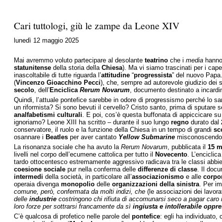
Cari tuttologi, giù le zampe da Leone XIV
lunedì 12 maggio 2025
Mai avremmo voluto partecipare al desolante
teatrino
che i
media
hanno 
statunitense
della storia della
Chiesa
). Ma vi siamo trascinati per i cape
inascoltabile di tutte riguarda l’
attitudine
“
progressista
” del nuovo Papa.
(
Vincenzo Gioacchino Pecci
), che, sempre ad autorevole giudizio dei
secolo
, dell’
Enciclica
Rerum Novarum
, documento destinato a incardi
Quindi, l’attuale pontefice sarebbe in odore di progressismo perché lo sar
un riformista? Si sono bevuti il cervello? Cristo santo, prima di sputare
analfabetismi culturali
. E poi, cos’è questa buffonata di appiccicare su L
ignoriamo? Leone XIII ha scritto – durante il suo lungo
regno
durato dal
conservatore, il ruolo e la funzione della Chiesa in un tempo di grandi
sc
osannare i
Beatles
per aver cantato
Yellow Submarine
misconoscendo t
La risonanza sociale che ha avuto la
Rerum Novarum
, pubblicata il
15 m
livelli nel corpo dell’ecumene cattolica per tutto il
Novecento
. L’enciclic
tardo ottocentesco estremamente aggressivo radicava tra le classi abbient
coesione sociale
pur nella conferma delle
differenze di classe
. Il doc
intermedi
della società, in particolare all’
associazionismo
e alle
corpor
operaia divenga
monopolio
delle
organizzazioni della sinistra
. Per im
comune, però, confermata da molti indizi, che
(le associazioni dei lavora
delle
industrie
costringono chi rifiuta di accomunarsi seco a pagar caro 
loro forze per sottrarsi francamente da sì
ingiusta e intollerabile oppr
C’è qualcosa di profetico nelle parole del
pontefice
: egli ha individuato,