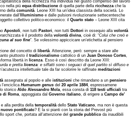
capitalistica della ricchezza ma individua nel giusto compenso del lavoro
cco nella più
equa distribuzione
di quella parte della
ricchezza
che la
erno della
comunità
. Leone XIII ha un’idea classista della società. Lo
nerate dall’
Illuminismo
e dalle pulsioni rivoluzionarie settecentesche
getto collettivo politico-economico: il
Quarto stato
– Leone XIII cita
ano
Apostoli
, non tutti
Pastori
, non tutti
Dottori
in ossequio alla
volontà
rarchizzata è il prodotto della
volontà divina
, cioè di: “
Colui che creò e
cuna al suo fine
”. Se volessimo appiccicare un’etichetta al pensiero
izione del concetto di
libertà
. Attenzione, però: sempre a stare alle
uanto piuttosto il
tradizionalismo
cattolico di un
Juan Donoso Cortes
,
sforma libertà in
licenza
. Esso è così descritto da Leone XIII:
surda e pretta
licenza
: e siffatti sono i seguaci di quel partito sì diffuso e
’acutezza intellettuale tale da far scolorire le raffinate
meditazioni
tà
assegnata al popolo e alle
istituzioni
che rimandano a un
pensiero
a l’enciclica
Humanum genus
del
20 aprile 1884
, espressamene
lo storico
Aldo Alessandro Mola
, essa consta di
118 testi ufficiali
tra
 di Roma
, appoggiata dal
Governo italiano
, di erigere a
Campo de’
e alla perdita della
temporalità
dello
Stato Vaticano
, ma non è questa
l
nuovo pontificato
? E la si pianti con la storia del Prevost più
llo sport che, portata all’attenzione del
grande pubblico
da inaudibili