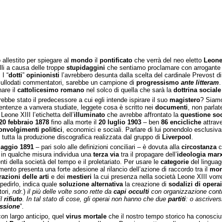
allestito per spiegare al
mondo
il
pontificato
che verrà del neo eletto
Leone
lli a causa delle troppe
stupidaggini
che sentiamo proclamare con arrogante si
 I “
dotti
”
opinionisti
l’avrebbero desunta dalla scelta del cardinale Prevost 
 sullodati commentatori, sarebbe un campione di
progressismo
ante litteram
.
nare il
cattolicesimo romano
nel solco di quella che sarà la
dottrina sociale
ebbe stato il predecessore a cui egli intende ispirare il suo
magistero
? Siamo
 sentenze a vanvera studiate, leggete cosa è scritto nei
documenti
, non parlat
eone XIII l’etichetta dell’
illuminato
che avrebbe affrontato la
questione soc
20 febbraio 1878
fino alla morte il
20 luglio 1903
– ben
86 encicliche
attrave
onvolgimenti politici
, economici e sociali. Parlare di lui ponendolo esclusiv
utta la produzione discografica realizzata dal gruppo di
Liverpool
.
aggio 1891
– pari solo alle definizioni conciliari – è dovuta alla
circostanza
c
a in qualche misura individua una
terza via
tra il propagare dell’
ideologia marx
i della società del tempo e il proletariato. Per usare le
categorie
del linguag
umento presenta una forte adesione al rilancio dell’azione di raccordo tra il
mon
azioni delle arti
e dei
mestieri
la cui presenza nella società Leone XIII vorre
pedirlo, indica quale
soluzione alternativa
la creazione di
sodalizi di operai
tori,
ndr.
)
il più delle volte sono rette da
capi occulti
con organizzazione contr
il
rifiuto
. In tal stato di cose, gli operai non hanno che due
partiti
: o ascrivers
essione
”.
 con largo anticipo, quel
virus mortale
che il nostro tempo storico ha conosciut