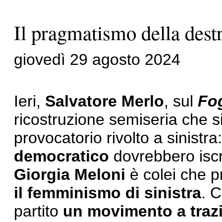
Il pragmatismo della dest
giovedì 29 agosto 2024
Ieri,
Salvatore Merlo
, sul
Fog
ricostruzione semiseria che s
provocatorio rivolto a sinistr
democratico
dovrebbero iscr
Giorgia Meloni
è colei che pr
il femminismo di sinistra
. 
partito
un movimento a traz