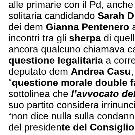
alle primarie con il Pd, anche
solitaria candidando
Sarah D
dei dem
Gianna
Pentenero
a
incontri tra gli
sherpa
di quell
ancora qualcuno chiamava cam
questione legalitaria
a corre
deputato dem
Andrea Casu
,
“
questione morale double f
sottolinea che
l’avvocato de
suo partito considera irrinunci
“non dice nulla sulla condann
del presiden
te del Consigli