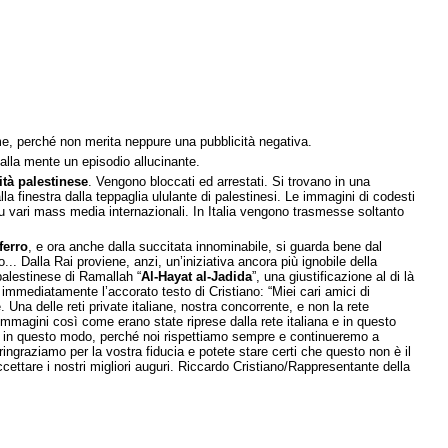
me, perché non merita neppure una pubblicità negativa.
 alla mente un episodio allucinante.
ità palestinese
. Vengono bloccati ed arrestati. Si trovano in una
alla finestra dalla teppaglia ululante di palestinesi. Le immagini di codesti
su vari mass media internazionali. In Italia vengono trasmesse soltanto
ferro
, e ora anche dalla succitata innominabile, si guarda bene dal
o... Dalla Rai proviene, anzi, un’iniziativa ancora più ignobile della
 palestinese di Ramallah “
Al-Hayat al-Jadida
”, una giustificazione al di là
 immediatamente l’accorato testo di Cristiano: “Miei cari amici di
Una delle reti private italiane, nostra concorrente, e non la rete
le immagini così come erano state riprese dalla rete italiana e in questo
te in questo modo, perché noi rispettiamo sempre e continueremo a
i ringraziamo per la vostra fiducia e potete stare certi che questo non è il
ettare i nostri migliori auguri. Riccardo Cristiano/Rappresentante della