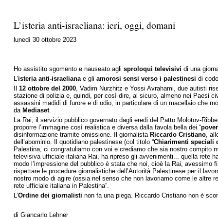
L’isteria anti-israeliana: ieri, oggi, domani
lunedì 30 ottobre 2023
Ho assistito sgomento e nauseato agli
sproloqui televisivi
di una giorna
L’
isteria anti-israeliana
e gli
amorosi sensi verso i palestinesi
di code
Il
12 ottobre del 2000
, Vadim Nurzhitz e Yossi Avrahami, due autisti rise
stazione di polizia e, quindi, per così dire, al sicuro, almeno nei Paesi civ
assassini madidi di furore e di odio, in particolare di un macellaio che 
da
Mediaset
.
La Rai, il servizio pubblico governato dagli eredi del Patto Molotov-Ribb
proporre l’immagine così realistica e diversa dalla favola bella dei “
pover
disinformazione tramite omissione. Il giornalista
Riccardo Cristiano
, al
dell’abominio. Il quotidiano palestinese (col titolo “
Chiarimenti speciali d
Palestina, ci congratuliamo con voi e crediamo che sia nostro compito mett
televisiva ufficiale italiana Rai, ha ripreso gli avvenimenti... quella rete
modo l’impressione del pubblico è stata che noi, cioè la Rai, avessimo 
rispettare le procedure giornalistiche dell’Autorità Palestinese per il lavo
nostro modo di agire (ossia nel senso che non lavoriamo come le altre re
rete ufficiale italiana in Palestina”.
L’
Ordine dei giornalisti
non fa una piega. Riccardo Cristiano non è scom
di Giancarlo Lehner