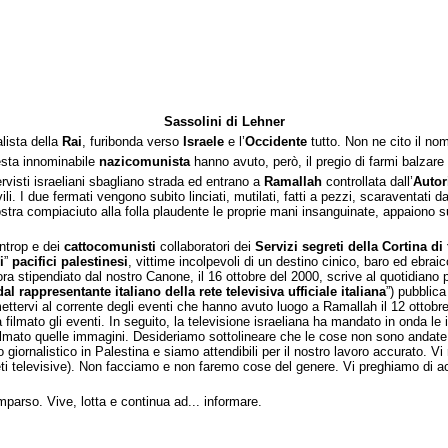
Sassolini di Lehner
lista della
Rai
, furibonda verso
Israele
e l’
Occidente
tutto. Non ne cito il no
sta innominabile
nazicomunista
hanno avuto, però, il pregio di farmi balzare
rvisti israeliani sbagliano strada ed entrano a
Ramallah
controllata dall’
Autor
ili. I due fermati vengono subito linciati, mutilati, fatti a pezzi, scaraventati d
mostra compiaciuto alla folla plaudente le proprie mani insanguinate, appaiono 
entrop e dei
cattocomunisti
collaboratori dei
Servizi segreti della Cortina di 
i
”
pacifici palestinesi
, vittime incolpevoli di un destino cinico, baro ed ebraic
lora stipendiato dal nostro Canone, il 16 ottobre del 2000, scrive al quotidiano
al rappresentante italiano della rete televisiva ufficiale italiana
”) pubblica
ervi al corrente degli eventi che hanno avuto luogo a Ramallah il 12 ottobre. 
 ha filmato gli eventi. In seguito, la televisione israeliana ha mandato in onda 
filmato quelle immagini. Desideriamo sottolineare che le cose non sono anda
ro giornalistico in Palestina e siamo attendibili per il nostro lavoro accurato. V
ti televisive). Non facciamo e non faremo cose del genere. Vi preghiamo di acc
parso. Vive, lotta e continua ad... informare.