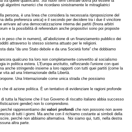
ma tra quelle qualificanti. Sui nuovi temi centrale dovrà poi essere la
degli algoritmi numerici che ricordano sinistramente le mitragliatrici
della persona, è una linea che considera la necessaria riproposizione del
ema della preferenza unica) e il secondo per decidere tra i due il vincitore
e arrivare ad una democratizzazione interna dei partiti (finora arbitri
uorum e la possibilità di referendum anche propositivi sono poi proposte
o in peso che in numero), all’abolizione di un finanziamento pubblico dei
redditi attraverso lo stesso sistema attuato per le religioni.
usta data “da uno Stato debole e da una Società forte” che dobbiamo
se ancora qualcuno tra loro non completamente convertito al socialismo
gia in politica estera. L’Europa anzitutto, rafforzando l'unione con quei
 ma anche stringendo insieme a loro rapporti con tutti quei partiti (come la
r vita ad una Internazionale della Libertà.
e si propone. Una Internazionale come unica strada che possiamo
e che di azione politica. È un tentativo di evidenziare le ragioni profonde
 tutta la Nazione che il tuo Governo di riscatto italiano abbia successo
sofisticazioni gender) non lo comprendono.
mo perché rappresentiamo dei
valori profondi
che non possono non avere
eciso di tutti i giorni. Ma anche con il richiamo costante ai simboli della
iuscire, perché non abbiamo alternativa. Noi siamo qui, tutti, nella destra
ssuna altra parte.