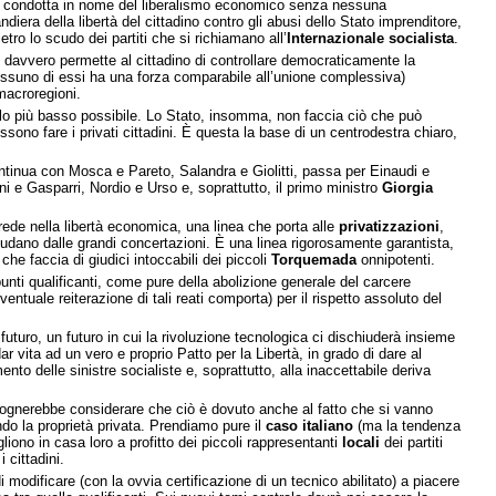
 è condotta in nome del liberalismo economico senza nessuna
era della libertà del cittadino contro gli abusi dello Stato imprenditore,
etro lo scudo dei partiti che si richiamano all’
Internazionale socialista
.
he davvero permette al cittadino di controllare democraticamente la
nessuno di essi ha una forza comparabile all’unione complessiva)
macroregioni.
llo più basso possibile. Lo Stato, insomma, non faccia ciò che può
ono fare i privati cittadini. È questa la base di un centrodestra chiaro,
ontinua con Mosca e Pareto, Salandra e Giolitti, passa per Einaudi e
i e Gasparri, Nordio e Urso e, soprattutto, il primo ministro
Giorgia
rede nella libertà economica, una linea che porta alle
privatizzazioni
,
udano dalle grandi concertazioni. È una linea rigorosamente garantista,
che faccia di giudici intoccabili dei piccoli
Torquemada
onnipotenti.
punti qualificanti, come pure della abolizione generale del carcere
ntuale reiterazione di tali reati comporta) per il rispetto assoluto del
futuro, un futuro in cui la rivoluzione tecnologica ci dischiuderà insieme
 vita ad un vero e proprio Patto per la Libertà, in grado di dare al
to delle sinistre socialiste e, soprattutto, alla inaccettabile deriva
 bisognerebbe considerare che ciò è dovuto anche al fatto che si vanno
ndo la proprietà privata. Prendiamo pure il
caso italiano
(ma la tendenza
liono in casa loro a profitto dei piccoli rappresentanti
locali
dei partiti
 cittadini.
 di modificare (con la ovvia certificazione di un tecnico abilitato) a piacere