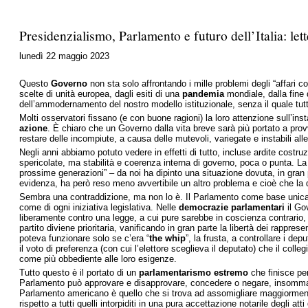
Presidenzialismo, Parlamento e futuro dell’Italia: let
lunedì 22 maggio 2023
Questo
Governo
non sta solo affrontando i mille problemi degli “affari 
scelte di unità europea, dagli esiti di una
pandemia
mondiale, dalla fine d
dell’ammodernamento del nostro modello istituzionale, senza il quale tutt
Molti osservatori fissano (e con buone ragioni) la loro attenzione sull’in
azione
. È chiaro che un Governo dalla vita breve sarà più portato a provve
restare delle incompiute, a causa delle mutevoli, variegate e instabili al
Negli anni abbiamo potuto vedere in effetti di tutto, incluse ardite costr
spericolate, ma stabilità e coerenza interna di governo, poca o punta. La
prossime generazioni” – da noi ha dipinto una situazione dovuta, in gran 
evidenza, ha però reso meno avvertibile un altro problema e cioè che la de
Sembra una contraddizione, ma non lo è. Il Parlamento come base unica della
come di ogni iniziativa legislativa. Nelle
democrazie parlamentari
il Go
liberamente contro una legge, a cui pure sarebbe in coscienza contrario, p
partito diviene prioritaria, vanificando in gran parte la libertà dei rappres
poteva funzionare solo se c’era “
the whip
”, la frusta, a controllare i dep
il voto di preferenza (con cui l’elettore sceglieva il deputato) che il col
come più obbediente alle loro esigenze.
Tutto questo è il portato di un
parlamentarismo estremo
che finisce per
Parlamento può approvare e disapprovare, concedere o negare, insomma le
Parlamento americano è quello che si trova ad assomigliare maggiormente 
rispetto a tutti quelli intorpiditi in una pura accettazione notarile degli att