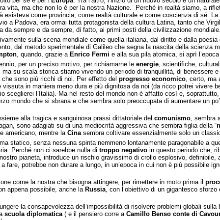
lto per sé e per l’
Europa
. Tra l’altro, l’inizio di un nuovo secolo è un natura
a vita, ma che non lo è per la nostra Nazione. Perché in realtà siamo, a rifle
à esisteva come provincia, come realtà culturale e come coscienza di sé. La cult
o a Padova, era ormai tutta protagonista della cultura Latina, tanto che Virgil
 da sempre e da sempre, di fatto, ai primi posti della civilizzazione mondiale
ivamente sulla scena mondiale come quella italiana, dal diritto e dalla poesia
mento, dal metodo sperimentale di Galileo che segna la nascita della scienza 
mpton
, quando, grazie a
Enrico Fermi
e alla sua pila atomica, si aprì l’epoc
lennio, per un preciso motivo, per richiamarne le
energie
, scientifiche, cultur
 su scala storica stiamo vivendo un periodo di tranquillità, di benessere e an
che sono più ricchi di noi. Per effetto del
progresso economico
, certo, ma 
 vissuta in maniera meno dura e più dignitosa da noi (da ricco potrei vivere b
sceglierei l’Italia). Ma nel resto del mondo non è affatto così e, soprattutto
erzo mondo che si sbrana e che sembra solo preoccupata di aumentare un po’ i co
ieme alla tragica e sanguinosa prassi dittatoriale del
comunismo
, sembra a
agan, sono adagiati su di una mediocrità aggressiva che sembra figlia della “
n
ore americano, mentre la
Cina
sembra coltivare essenzialmente solo un classic
ma statico, senza nessuna spinta nemmeno lontanamente paragonabile a quella
ia. Perché non ci sarebbe nulla di
troppo negativo
in questo periodo che, ri
 nostro pianeta, introduce un rischio gravissimo di crollo esplosivo, definibile
 a fare, potrebbe non durare a lungo, in un’epoca in cui non è più possibile ign
zione come la nostra che bisogna attingere, per rimettere in moto prima il
proc
non appena possibile, anche la
Russia
, con l’obiettivo di un gigantesco sforzo
aggiungere la consapevolezza dell’impossibilità di risolvere problemi globali su
ma
scuola diplomatica
( e il pensiero corre a
Camillo Benso conte di Cavou