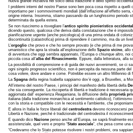
nuova grande iniziativa nel solco della tradizione e dello spirito occidenta
I problemi interni del nostro Paese sono ben poca cosa rispetto a quelli d
importiamo per i sommovimenti mondiali (dall’inflazione all’effetto serra,
origine interna. Insomma, stiamo passando da un lunghissimo periodo stori
determinata da quella estera.
Se non riusciremo a risvegliare l’
antico spirito pionieristico occidenta
dicendo questo, qualcosa che deriva dalla constatazione che è impossibil
pianificazione urgente (anche psicologica) di una prima ondata di coloni
discontinuità (catastrofica) prima di riprendere il cammino, ma da un l
L’
orgoglio
che provo e che ho sempre provato (e che prima di me provava m
umanistico che apra la strada all’esplorazione dello
Spazio vicino
, allo
di avventura che oggi sembra appannato, l’Europa o chiunque altro, noi d
piccola cosa all’
alba del Rinascimento
. Eppure, dalla letteratura, alla
La possibilità di comprensione e di guida dei nuovi avvenimenti, se ci sar
ogni singolo progresso scientifico, non è percepita da nessuna parte del
cosa volere, dove andare e come. Potrebbe essere un altro Millennio di fo
La
Spagna
della regina Isabella sappiamo dov’è oggi, a Bruxelles, a Mosca, 
All’interno del nostro Paese, i principi del manifesto della libertà della
Des
che sia conseguente. La riscoperta di libertà e tradizione è necessaria q
aggiornata dall’ esperienza
Reaganiana
, la diffusione della
proprietà pri
italiana (dalla tradizione monarchica al sentimento cattolico), l’ottimismo
con la storia e compatibile con le necessità e l'ambiente, che proponiamo a
E allora in Italia le forze liberali del
centrodestra
devono riconoscersi per q
Libertà e Nazione, perché è tradizionale del centrodestra il riconoscime
E quando dico
Nazione
penso anche all’Europa, se saprà finalmente esser
assistenziale, quel vero e proprio “
Stato asociale
”, che pesa come una c
“Credevamo che lo Stato potesse risolvere i nostri problemi, ora sappia