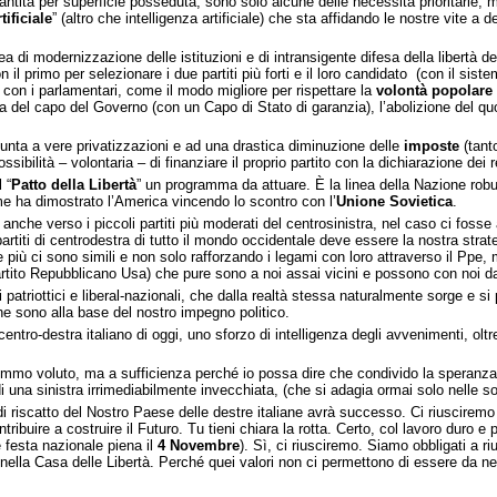
garantita per superficie posseduta, sono solo alcune delle necessità prioritarie, 
tificiale
” (altro che intelligenza artificiale) che sta affidando le nostre vite a 
nea di modernizzazione delle istituzioni e di intransigente difesa della libertà 
 il primo per selezionare i due partiti più forti e il loro candidato (con il sist
con i parlamentari, come il modo migliore per rispettare la
volontà popolare
etta del capo del Governo (con un Capo di Stato di garanzia), l’abolizione del q
 punta a vere privatizzazioni e ad una drastica diminuzione delle
imposte
(tant
ssibilità – volontaria – di finanziare il proprio partito con la dichiarazione dei 
 “
Patto della Libertà
” un programma da attuare. È la linea della Nazione rob
 come ha dimostrato l’America vincendo lo scontro con l’
Unione Sovietica
.
 anche verso i piccoli partiti più moderati del centrosinistra, nel caso ci fos
artiti di centrodestra di tutto il mondo occidentale deve essere la nostra strate
he più ci sono simili e non solo rafforzando i legami con loro attraverso il Ppe,
Partito Repubblicano Usa) che pure sono a noi assai vicini e possono con noi da
ti patriottici e liberal-nazionali, che dalla realtà stessa naturalmente sorge 
che sono alla base del nostro impegno politico.
entro-destra italiano di oggi, uno sforzo di intelligenza degli avvenimenti, oltr
mo voluto, ma a sufficienza perché io possa dire che condivido la speranza di
 di una sinistra irrimediabilmente invecchiata, (che si adagia ormai solo nelle 
o di riscatto del Nostro Paese delle destre italiane avrà successo. Ci riuscire
uire a costruire il Futuro. Tu tieni chiara la rotta. Certo, col lavoro duro e pr
e festa nazionale piena il
4 Novembre
). Sì, ci riusciremo. Siamo obbligati a r
 nella Casa delle Libertà. Perché quei valori non ci permettono di essere da ne