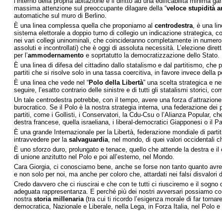
l’interno della propria abitazione e il diritto ad una edificabilità minima 
massima attenzione sul preoccupante dilagare della “
veloce stupidità ar
automatiche sul muro di Berlino.
È una linea complessa quella che proponiamo al
centrodestra
, è una li
sistema elettorale a doppio turno di collegio un indicazione strategica, con
nei vari collegi uninominali, che coincideranno completamente in numero 
assoluti e incontrollati) che è oggi di assoluta necessità. L’elezione dir
per l’
ammodernamento
e soprtatutto la democratizzazione dello Stato.
È una linea di difesa del cittadino dallo statalismo e dal partitismo, che
partiti che si risolve solo in una tassa coercitiva, in favore invece della po
È una linea che vede nel “
Polo della Libertà
” una scelta strategica e nel
seguire, l’esatto contrario delle sinistre e di tutti gli statalismi storici,
Un tale centrodestra potrebbe, con il tempo, avere una forza d’attrazione
burocratico. Se il Polo è la nostra strategia interna, una federazione dei p
partiti, come i Gollisti, i Conservatori, la Cdu-Csu o l’Alianza Popular, c
destra francese, quella israeliana, i liberal-democratici Giapponesi o il 
È una grande Internazionale per la Libertà, federazione mondiale di parti
intravvedere per la
salvaguardia
, nel mondo, di quei valori occidentali 
È uno sforzo duro, prolungato e tenace, quello che attende la destra e il c
di unione anzitutto nel Polo e poi all’esterno, nel Mondo.
Cara Giorgia, ci conosciamo bene, anche se forse non tanto quanto avrem
e non solo per noi, ma anche per coloro che, attardati nei falsi disvalori
Credo davvero che ci riuscirai e che con te tutti ci riusciremo e il sogn
adeguata rappresentanza. E perché più dei nostri avversari possiamo contrib
nostra
storia millenaria
(tra cui ti ricordo l’esigenza morale di far tornar
democratica, Nazionale e Liberale, nella Lega, in Forza Italia, nel Polo e