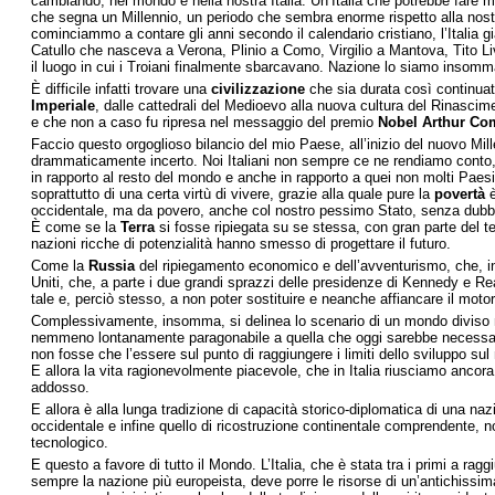
cambiando, nel mondo e nella nostra Italia. Un’Italia che potrebbe fare mo
che segna un Millennio, un periodo che sembra enorme rispetto alla nostr
cominciammo a contare gli anni secondo il calendario cristiano, l’Italia gi
Catullo che nasceva a Verona, Plinio a Como, Virgilio a Mantova, Tito Livi
il luogo in cui i Troiani finalmente sbarcavano. Nazione lo siamo insomma
È difficile infatti trovare una
civilizzazione
che sia durata così continuat
Imperiale
, dalle cattedrali del Medioevo alla nuova cultura del Rinasci
e che non a caso fu ripresa nel messaggio del premio
Nobel Arthur Co
Faccio questo orgoglioso bilancio del mio Paese, all’inizio del nuovo Mil
drammaticamente incerto. Noi Italiani non sempre ce ne rendiamo conto, ma
in rapporto al resto del mondo e anche in rapporto a quei non molti Paesi 
soprattutto di una certa virtù di vivere, grazie alla quale pure la
povertà
è
occidentale, ma da povero, anche col nostro pessimo Stato, senza dubbio 
È come se la
Terra
si fosse ripiegata su se stessa, con gran parte del t
nazioni ricche di potenzialità hanno smesso di progettare il futuro.
Come la
Russia
del ripiegamento economico e dell’avventurismo, che, ins
Uniti, che, a parte i due grandi sprazzi delle presidenze di Kennedy e Re
tale e, perciò stesso, a non poter sostituire e neanche affiancare il mot
Complessivamente, insomma, si delinea lo scenario di un mondo diviso 
nemmeno lontanamente paragonabile a quella che oggi sarebbe necessar
non fosse che l’essere sul punto di raggiungere i limiti dello sviluppo sul
E allora la vita ragionevolmente piacevole, che in Italia riusciamo ancora
addosso.
E allora è alla lunga tradizione di capacità storico-diplomatica di una na
occidentale e infine quello di ricostruzione continentale comprendente, 
tecnologico.
E questo a favore di tutto il Mondo. L’Italia, che è stata tra i primi a r
sempre la nazione più europeista, deve porre le risorse di un’antichissi