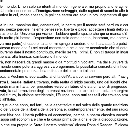
le.
el mondo. E non solo se riferiti al mondo in generale, ma proprio anche agli eff
 dal ciclo economico all’immigrazione selvaggia, dalle ragioni di scambio alle t
co in cui, molto spesso, la politica estera era solo un prolungamento di quell
le
in una, massimo due, generazioni, la partita per il mondo sarà perduta e co
e, senza perdere insieme benessere, libertà e pace, accettare i limiti dello 
zzazione dell’Universo più vicino – laddove quello spazio che qui ci manca c’
ivello molto più basso. L’espansione non solo come scelta, insomma, ma come 
io padre) di essere italiano, mi spinge a credere che l’Italia saprà e potrà r
 stesso modo che fu nei nostri monasteri e nelle nostre accademie che si deter
ovremo dare il nostro contributo, meglio se tra i primi. E non ci tragga in i
 scienza, alla finanza, cambiarono il mondo.
à, non nascerà da grandi masse o da moltitudini vocianti, ma dalle università e 
 mondo come potenza aggressiva o egemone, la possibilità concreta di influenz
ndamentale presenza della cultura e dello spirito italiano.
a Pechino e, soprattutto, al di là dell’Atlantico, ci servono però altri “navigatori
tra Liberale Italiana
trovano, nella realtà di inizio secolo, uno dei luoghi 
uanto mai in Italia, per procedere verso un futuro che sia umano, di progresso
vata
, la riaffermazione degli interessi nazionali, lo spirito illuminista e risorgi
 nel futuro, la visione occidentale, l’Europa, sono tutti tasselli che trovano a
ll’Italia.
uello che sono, nei fatti, nelle aspettative e nel solco della grande tradizione
nto del valore della libertà della persona e, contemporaneamente, del suo rad
e Nazione. Libertà politica ed economica, perché la nostra classica vocazione 
appa sull’economia e che è la causa prima della crisi e della disoccupazione
mo che era proprio lo Stato il nostro problema” diceva Ronald Reagan. E dice