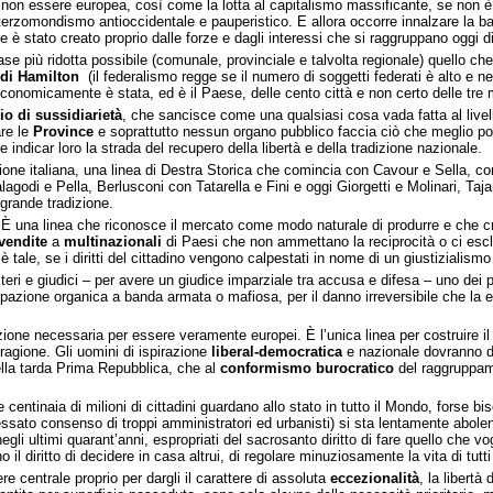
non essere europea, così come la lotta al capitalismo massificante, se non
rzomondismo antioccidentale e pauperistico. E allora occorre innalzare la bandi
e è stato creato proprio dalle forze e dagli interessi che si raggruppano oggi di
ase più ridotta possibile (comunale, provinciale e talvolta regionale) quello c
 di Hamilton
(il federalismo regge se il numero di soggetti federati è alto e 
onomicamente è stata, ed è il Paese, delle cento città e non certo delle tre 
io di sussidiarietà
, che sancisce come una qualsiasi cosa vada fatta al live
re le
Province
e soprattutto nessun organo pubblico faccia ciò che meglio poss
e indicar loro la strada del recupero della libertà e della tradizione nazionale.
zione italiana, una linea di Destra Storica che comincia con Cavour e Sella, c
di e Pella, Berlusconi con Tatarella e Fini e oggi Giorgetti e Molinari, Tajan
grande tradizione.
a. È una linea che riconosce il mercato come modo naturale di produrre e che c
vendite
a
multinazionali
di Paesi che non ammettano la reciprocità o ci escl
ale, se i diritti del cittadino vengono calpestati in nome di un giustizialismo 
steri e giudici – per avere un giudice imparziale tra accusa e difesa – uno dei 
ipazione organica a banda armata o mafiosa, per il danno irreversibile che la eve
zione necessaria per essere veramente europei. È l’unica linea per costruire il 
 ragione. Gli uomini di ispirazione
liberal-democratica
e nazionale dovranno dar
ella tarda Prima Repubblica, che al
conformismo burocratico
del raggruppamen
e centinaia di milioni di cittadini guardano allo stato in tutto il Mondo, forse
ressato consenso di troppi amministratori ed urbanisti) si sta lentamente abole
egli ultimi quarant’anni, espropriati del sacrosanto diritto di fare quello che vog
il diritto di decidere in casa altrui, di regolare minuziosamente la vita di tutti i
re centrale proprio per dargli il carattere di assoluta
eccezionalità
, la libertà