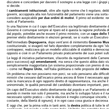
discutere e concordare per davvero il sostegno a una legge con i gruppi 
si decide.
I
cambiamenti istituzionali
, oltre alle rigide norme che li regolano, de
governi, accoppiata alla non funzionalità del parlamento viene una sort
considero auspicabile
per due ordini di motivi
. Il primo ed evidente: r
ruolo al Parlamento.
In una Nazione in cui il capo dell’Esecutivo sia legittimato direttamente
Governo è comunque sempre al riparo ed è questa la ragione profonda di u
dal popolo, potrebbe anche essere il primo ministro, con un
capo dello 
premier eletto direttamente in elezioni generali, se si vuole un Esecutiv
Nell’immediato
Dopoguerra
, dopo vent’anni di ininterrotto
Governo Mus
costituzionale, si esagerò nel farlo dipendere completamente da ogni “sb
contrappesi, realizzava già un modello utilizzabile di stabilità e democr
opposto e cioè in un Parlamento privato praticamente dei suoi poteri sulla
Le leggi di iniziativa parlamentare, sfavorite da regolamenti delle Camere
poco successo) agli
emendamenti
, ma senza che questo abbia dato stabi
semplicemente maggioritaria (un sistema proporzionale con premio di magg
– come nel
Regno Unito
, nell’Italia giolittiana o nelle proposte del
refer
Un problema che non possiamo non porci, se solo pensiamo alle difficoltà
ministri che cessano dall’incarico prima ancora di finire il necessario appr
solo la mancanza di ogni rapporto diretto di rappresentanza, ma anche il 
uninominale, le qualità personali del candidato diventano importanti, perch
Un capo dell’Esecutivo eletto direttamente dal popolo e un Parlamento elet
avendo in mente non solo il presente, ma anche lo sviluppo futuro e il ru
necessario spirito pratico – che le elezioni è meglio comunque vincerle,
costante, della libertà di ognuno), è in ogni caso cosa giusta e decorosa 
E oggi che, per la prima volta in tanti anni, la
destra
politica di tutte le