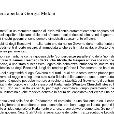
tera aperta a Giorgia Meloni
correnti” in un momento storico di inizio millennio drammaticamente segnato dall
ell’equilibrio bipolare, dalle crisi africane e dai pericolosissimi venti di gue
i i nostri governi si sono sempre dimostrati scarsamente efficienti.
stabilità degli Esecutivi in Italia, dato che da noi un Governo dura mediamente
dimenti di corto respiro, di immediata anche se limitata utilità, piuttosto che 
leanze parlamentari.
uzioni semantiche come i governi delle “
convergenze parallele
” o della “non sf
 frase di
James Freeman Clarke
, che
Alcide De Gasperi
amava spesso ripete
parte, a uno stato di necessità, legato alla debolezza intrinseca del nostro
si
bolezza degli Esecutivi, lungi dal rendere più forte il Parlamento, ne ha al co
 legittimità di ogni Governo e di tutti i suoi atti è stato invece proprio per q
verno si regge e si legittima solo sulla fiducia delle camere e questo compor
erché questo potrebbe mettere a rischio la stabilità del Governo (e il contrari
entanti del popolo e il ruolo stesso del Parlamento (
Winston Churchill
stesso 
utati). Non solo: in Italia i partiti, per meglio controllare i gruppi parlamentari, 
legio uninominale (che rendeva centrale la figura del candidato) per creare una s
 risolversi nella fine del Parlamento. Al contrario, in una Nazione in cui il capo
giferare ed esercitare un reale controllo, con ben maggiore libertà, perché i
all’idea originale di Parlamento e a funzionare davvero come tale. Se non l’un
i dei governi. Negli
Stati Uniti
la separazione dei poteri, tra Esecutivo e Legisl