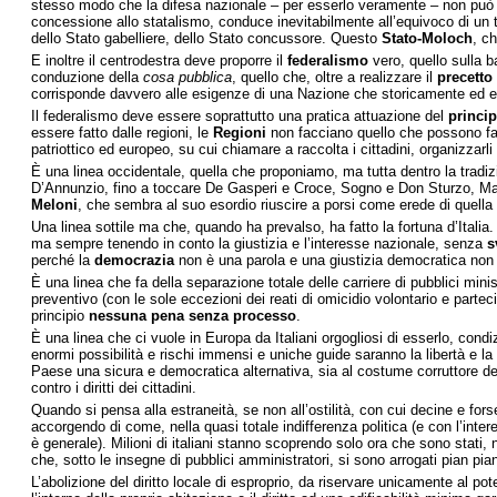
stesso modo che la difesa nazionale – per esserlo veramente – non può 
concessione allo statalismo, conduce inevitabilmente all’equivoco di un te
dello Stato gabelliere, dello Stato concussore. Questo
Stato-Moloch
, ch
E inoltre il centrodestra deve proporre il
federalismo
vero, quello sulla b
conduzione della
cosa pubblica
, quello che, oltre a realizzare il
precetto
corrisponde davvero alle esigenze di una Nazione che storicamente ed ec
Il federalismo deve essere soprattutto una pratica attuazione del
princip
essere fatto dalle regioni, le
Regioni
non facciano quello che possono fa
patriottico ed europeo, su cui chiamare a raccolta i cittadini, organizzarli 
È una linea occidentale, quella che proponiamo, ma tutta dentro la tradi
D’Annunzio, fino a toccare De Gasperi e Croce, Sogno e Don Sturzo, Malago
Meloni
, che sembra al suo esordio riuscire a porsi come erede di quella 
Una linea sottile ma che, quando ha prevalso, ha fatto la fortuna d’Itali
ma sempre tenendo in conto la giustizia e l’interesse nazionale, senza
s
perché la
democrazia
non è una parola e una giustizia democratica non è t
È una linea che fa della separazione totale delle carriere di pubblici mini
preventivo (con le sole eccezioni dei reati di omicidio volontario e partec
principio
nessuna pena senza processo
.
È una linea che ci vuole in Europa da Italiani orgogliosi di esserlo, condi
enormi possibilità e rischi immensi e uniche guide saranno la libertà e la
Paese una sicura e democratica alternativa, sia al costume corruttore d
contro i diritti dei cittadini.
Quando si pensa alla estraneità, se non all’ostilità, con cui decine e fors
accorgendo di come, nella quasi totale indifferenza politica (e con l’inte
è generale). Milioni di italiani stanno scoprendo solo ora che sono stati, n
che, sotto le insegne di pubblici amministratori, si sono arrogati pian piano 
L’abolizione del diritto locale di esproprio, da riservare unicamente al pote