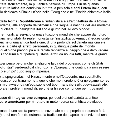
le periodo di bilanci anche per le nazioni e oggi siamo al via di un secolo
ttere storicamente, la più antica nazione d’Europa. Fin da quando
ura latina era condivisa in tutta la penisola e anzi l'intera Italia, con
io dedicava all’Italia un’ode nelle Georgiche e nell'Eneide chiamava Italia
.
 della
Roma Repubblicana
all’urbanistica e all’architettura della
Roma
moderna, alla scoperta dell’America che segna la nascita dell’era moderna
a nucleare: “Il navigatore italiano è giunto nel Nuovo Mondo”.
ali e morali, al servizio di una situazione mondiale che appare dal futuro
che di stabilità reale (nonostante l’instabilità governativa) eccezionale
anche di una antica tradizione, di una profonda solidarietà nazionale e
ene, a parte gli
affetti personali
, in qualunque parte del mondo
, quello che preoccupa è la rapida tendenza al peggio che è dato vedere.
nsumi e di ripetere gli stessi errori da noi già fatti, mentre le grandi
ver perso però anche la religione laica del progresso, come gli Stati
oluntas
” verde-radical chic. Come L’Europa, che continua a non essere
o e un po’ cupo sogno imperiale.
 sprigionatasi nel Rinascimento o nell’Ottocento, ma soprattutto
badisco, contrariamente a quello che molti credono è di ripiegamento, se
, a mio avviso, da un’equazione del tipo:
mancato sviluppo=catastrofe
.
orare i problemi mondiali, perché si finisce comunque per ritrovarseli
esso di integrazione europea
, poi quello di solidarietà atlantico-
euro-americano
per rimettere in moto ricerca scientifica e sviluppo
lla base di una spinta puramente nazionale e che proprio per questo è da
r
) a cui non è certo estranea la tradizione del papato, al servizio di una