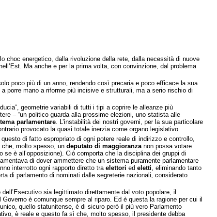
o choc energetico, dalla rivoluzione della rete, dalla necessità di nuove
rra nell’Est. Ma anche e per la prima volta, con convinzione, dal problema
 solo poco più di un anno, rendendo così precaria e poco efficace la sua
a porre mano a riforme più incisive e strutturali, ma a serio rischio di
iducia”, geometrie variabili di tutti i tipi a coprire le alleanze più
re – “un politico guarda alla prossime elezioni, uno statista alle
stema parlamentare
. L’instabilità dei nostri governi, per la sua particolare
ntrario provocato la quasi totale inerzia come organo legislativo.
uesto di fatto espropriato di ogni potere reale di indirizzo e controllo,
ta che, molto spesso, un
deputato di maggioranza
non possa votare
o se è all’opposizione). Ciò comporta che la disciplina dei gruppi di
lamentava di dover ammettere che un sistema puramente parlamentare
hanno interrotto ogni rapporto diretto tra
elettori
ed
eletti
, eliminando tanto
orta di parlamento di nominati dalle segreterie nazionali, considerato
 dell’Esecutivo sia legittimato direttamente dal voto popolare, il
l Governo è comunque sempre al riparo. Ed è questa la ragione per cui il
ico, quello statunitense, è di sicuro però il più vero Parlamento
ativo, è reale e questo fa sì che, molto spesso, il presidente debba