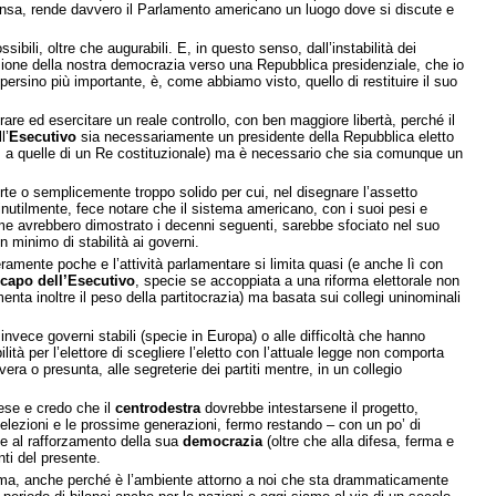
pensa, rende davvero il Parlamento americano un luogo dove si discute e
bili, oltre che augurabili. E, in questo senso, dall’instabilità dei
zione della nostra democrazia verso una Repubblica presidenziale, che io
persino più importante, è, come abbiamo visto, quello di restituire il suo
are ed esercitare un reale controllo, con ben maggiore libertà, perché il
l’
Esecutivo
sia necessariamente un presidente della Repubblica eletto
a, a quelle di un Re costituzionale) ma è necessario che sia comunque un
orte o semplicemente troppo solido per cui, nel disegnare l’assetto
 inutilmente, fece notare che il sistema americano, con i suoi pesi e
come avrebbero dimostrato i decenni seguenti, sarebbe sfociato nel suo
 minimo di stabilità ai governi.
ramente poche e l’attività parlamentare si limita quasi (e anche lì con
capo dell’Esecutivo
, specie se accoppiata a una riforma elettorale non
a inoltre il peso della partitocrazia) ma basata sui collegi uninominali
vece governi stabili (specie in Europa) o alle difficoltà che hanno
ità per l’elettore di scegliere l’eletto con l’attuale legge non comporta
era o presunta, alle segreterie dei partiti mentre, in un collegio
aese e credo che il
centrodestra
dovrebbe intestarsene il progetto,
 elezioni e le prossime generazioni, fermo restando – con un po’ di
 e al rafforzamento della sua
democrazia
(oltre che alla difesa, ferma e
nti del presente.
ema, anche perché è l’ambiente attorno a noi che sta drammaticamente