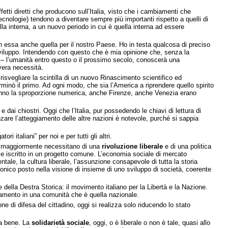
etti diretti che producono sull’Italia, visto che i cambiamenti che
ecnologie) tendono a diventare sempre più importanti rispetto a quelli di
a interna, a un nuovo periodo in cui è quella interna ad essere
n essa anche quella per il nostro Paese. Ho in testa qualcosa di preciso
sviluppo. Intendendo con questo che è mia opinione che, senza la
è – l’umanità entro questo o il prossimo secolo, conoscerà una
vera necessità.
isvegliare la scintilla di un nuovo Rinascimento scientifico ed
minò il primo. Ad ogni modo, che sia l’America a riprendere quello spirito
nganno la sproporzione numerica, anche Firenze, anche Venezia erano
dai chiostri. Oggi che l’Italia, pur possedendo le chiavi di lettura di
are l’atteggiamento delle altre nazioni è notevole, purché si sappia
 italiani” per noi e per tutti gli altri.
che maggiormente necessitano di una
rivoluzione liberale
e di una politica
 e iscritto in un progetto comune. L’economia sociale di mercato
mentale, la cultura liberale, l’assunzione consapevole di tutta la storia
rmonico posto nella visione di insieme di uno sviluppo di società, coerente
 della Destra Storica: il movimento italiano per la Libertà e la Nazione.
icamento in una comunità che è quella nazionale.
di difesa del cittadino, oggi si realizza solo riducendo lo stato
.
va bene. La
solidarietà sociale
, oggi, o è liberale o non è tale, quasi allo