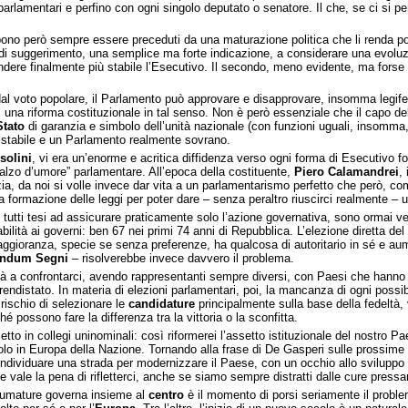
parlamentari e perfino con ogni singolo deputato o senatore. Il che, se ci si 
bbono però sempre essere preceduti da una maturazione politica che li renda possi
a di suggerimento, una semplice ma forte indicazione, a considerare una evolu
endere finalmente più stabile l’Esecutivo. Il secondo, meno evidente, ma forse 
 dal voto popolare, il Parlamento può approvare e disapprovare, insomma legifer
na riforma costituzionale in tal senso. Non è però essenziale che il capo del
Stato
di garanzia e simbolo dell’unità nazionale (con funzioni uguali, insomm
o stabile e un Parlamento realmente sovrano.
solini
, vi era un’enorme e acritica diffidenza verso ogni forma di Esecutivo f
alzo d’umore” parlamentare. All’epoca della costituente,
Piero Calamandrei
,
azia, da noi si volle invece dar vita a un parlamentarismo perfetto che però, 
 formazione delle leggi per poter dare – senza peraltro riuscirci realmente – un
 tutti tesi ad assicurare praticamente solo l’azione governativa, sono ormai ve
lità ai governi: ben 67 nei primi 74 anni di Repubblica. L’elezione diretta del
ioranza, specie se senza preferenze, ha qualcosa di autoritario in sé e aument
endum Segni
– risolverebbe invece davvero il problema.
 a confrontarci, avendo rappresentanti sempre diversi, con Paesi che hanno in
endistato. In materia di elezioni parlamentari, poi, la mancanza di ogni possibil
rischio di selezionare le
candidature
principalmente sulla base della fedeltà, v
é possono fare la differenza tra la vittoria o la sconfitta.
to in collegi uninominali: così riformerei l’assetto istituzionale del nostro P
olo in Europa della Nazione. Tornando alla frase di De Gasperi sulle prossime
 individuare una strada per modernizzare il Paese, con un occhio allo sviluppo
e vale la pena di rifletterci, anche se siamo sempre distratti dalle cure pressa
 sfumature governa insieme al
centro
è il momento di porsi seriamente il probl