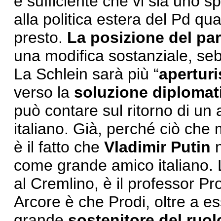
è sufficiente che vi sia uno s
alla politica estera del Pd qu
presto.
La posizione del par
una modifica sostanziale, se
La Schlein sarà più “
aperturi
verso la
soluzione diplomati
può contare sul ritorno di un a
italiano. Già, perché ciò che 
è il fatto che
Vladimir Putin
n
come grande amico italiano. L
al Cremlino, è il professor Pro
Arcore è che Prodi, oltre a e
grande
sostenitore del ruol