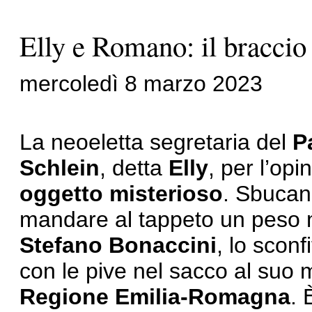
Elly e Romano: il braccio
mercoledì 8 marzo 2023
La neoeletta segretaria del
P
Schlein
, detta
Elly
, per l’op
oggetto misterioso
. Sbucand
mandare al tappeto un peso m
Stefano Bonaccini
, lo sconf
con le pive nel sacco al suo m
Regione Emilia-Romagna
. 