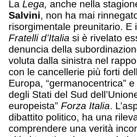
La
Lega,
anche nella stagion
Salvini
, non ha mai rinnegat
risorgimentale preunitario. E
Fratelli d’Italia
si è rivelato e
denuncia della subordinazion
voluta dalla sinistra nel rapp
con le cancellerie più forti del
Europa, “germanocentrica” e 
degli Stati del Sud dell’Unio
europeista”
Forza Italia
. L’as
dibattito politico, ha una ril
comprendere una verità incont