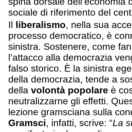
spina dorsale dell’economia d
sociale di riferimento del cen
Il
liberalismo
, nella sua acce
processo democratico, è conna
sinistra. Sostenere, come fann
l’attacco alla democrazia ve
falso storico. È la sinistra 
della democrazia, tende a so
della
volontà popolare
è cos
neutralizzarne gli effetti. Que
lezione gramsciana sulla con
Gramsci
, infatti, scrive: “
La s