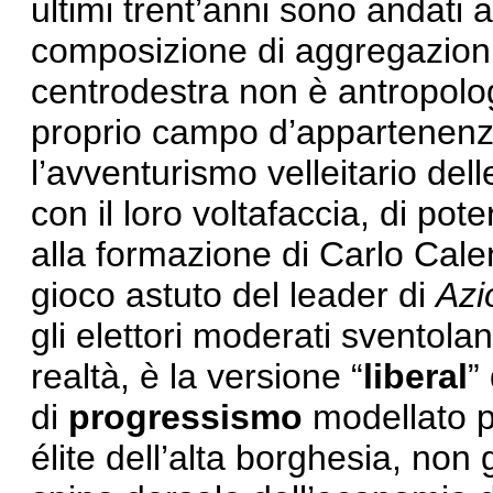
ultimi trent’anni sono andati a i
composizione di aggregazion
centrodestra non è antropolog
proprio campo d’appartenenza
l’avventurismo velleitario dell
con il loro voltafaccia, di pot
alla formazione di Carlo Cal
gioco astuto del leader di
Azi
gli elettori moderati sventola
realtà, è la versione “
liberal
”
di
progressismo
modellato pe
élite dell’alta borghesia, non