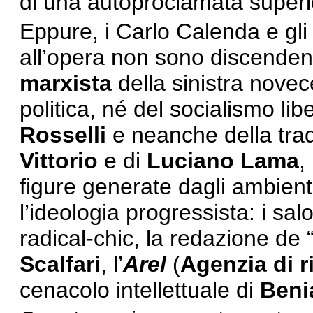
di una autoproclamata superi
Eppure, i Carlo Calenda e gl
all’opera non sono discendenti
marxista
della sinistra novece
politica, né del socialismo libe
Rosselli
e neanche della trad
Vittorio
e di
Luciano Lama
,
figure generate dagli ambienti
l’ideologia progressista: i salot
radical-chic, la redazione de 
Scalfari
, l’
Arel
(
Agenzia di r
cenacolo intellettuale di
Beni