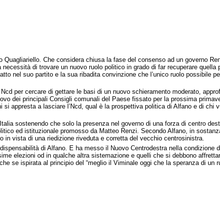
o Quagliariello. Che considera chiusa la fase del consenso ad un governo Ren
necessità di trovare un nuovo ruolo politico in grado di far recuperare quella pa
in atto nel suo partito e la sua ribadita convinzione che l’unico ruolo possibile 
di Ncd per cercare di gettare le basi di un nuovo schieramento moderato, approf
nnovo dei principali Consigli comunali del Paese fissato per la prossima prima
i si appresta a lasciare l’Ncd, qual è la prospettiva politica di Alfano e di chi
 Italia sostenendo che solo la presenza nel governo di una forza di centro de
litico ed istituzionale promosso da Matteo Renzi. Secondo Alfano, in sostanza
in vista di una riedizione riveduta e corretta del vecchio centrosinistra.
dispensabilità di Alfano. E ha messo il Nuovo Centrodestra nella condizione di d
ssime elezioni od in qualche altra sistemazione e quelli che si debbono affrettar
he se ispirata al principio del “meglio il Viminale oggi che la speranza di un r