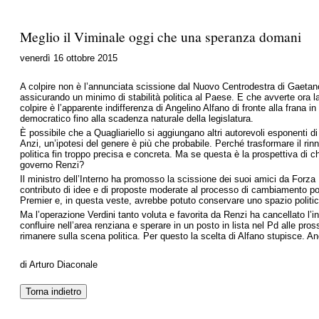
Meglio il Viminale oggi che una speranza domani
venerdì 16 ottobre 2015
A colpire non è l’annunciata scissione dal Nuovo Centrodestra di Gaetan
assicurando un minimo di stabilità politica al Paese. E che avverte ora la 
colpire è l’apparente indifferenza di Angelino Alfano di fronte alla frana 
democratico fino alla scadenza naturale della legislatura.
È possibile che a Quagliariello si aggiungano altri autorevoli esponenti 
Anzi, un’ipotesi del genere è più che probabile. Perché trasformare il ri
politica fin troppo precisa e concreta. Ma se questa è la prospettiva di ch
governo Renzi?
Il ministro dell’Interno ha promosso la scissione dei suoi amici da Forza
contributo di idee e di proposte moderate al processo di cambiamento po
Premier e, in questa veste, avrebbe potuto conservare uno spazio politico 
Ma l’operazione Verdini tanto voluta e favorita da Renzi ha cancellato l’in
confluire nell’area renziana e sperare in un posto in lista nel Pd alle pro
rimanere sulla scena politica. Per questo la scelta di Alfano stupisce. Anc
di Arturo Diaconale