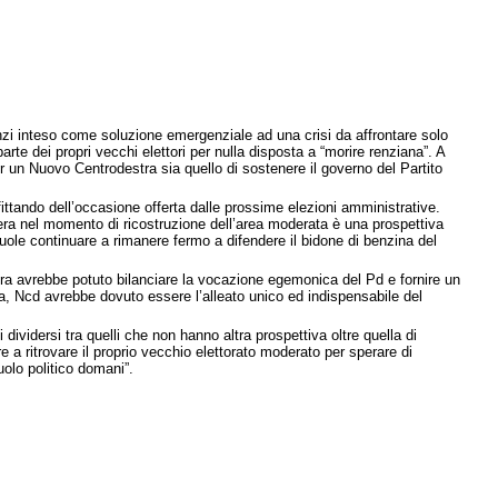
zi inteso come soluzione emergenziale ad una crisi da affrontare solo
rte dei propri vecchi elettori per nulla disposta a “morire renziana”. A
per un Nuovo Centrodestra sia quello di sostenere il governo del Partito
ittando dell’occasione offerta dalle prossime elezioni amministrative.
vera nel momento di ricostruzione dell’area moderata è una prospettiva
 vuole continuare a rimanere fermo a difendere il bidone di benzina del
stra avrebbe potuto bilanciare la vocazione egemonica del Pd e fornire un
, Ncd avrebbe dovuto essere l’alleato unico ed indispensabile del
ividersi tra quelli che non hanno altra prospettiva oltre quella di
e a ritrovare il proprio vecchio elettorato moderato per sperare di
uolo politico domani”.