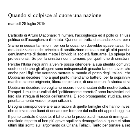
Quando si colpisce al cuore una nazione
martedì 28 luglio 2015
L’articolo di Arturo Diaconale:
“I numeri, l’accoglienza ed il pollo di Trilus
politica dell’accoglienza illimitata. Qui non si tratta di scandalizzarsi pe
Siamo in sessanta milioni, per cui la cosa non dovrebbe spaventarci. Tutta
metabolizzazione del principio di sostituzione etnica a cui gli altri pae
genuinamente di destra mette i brividi: la società fluttuante. Lo spiega ben
professionali. Se per la sinistra i conti tornano, per quelli che di sinist
Perché l’Italia negli anni a venire possa difendere la sua identità comuni
sostenendo che gli allogeni sono indispensabili giacché fanno i lavori che g
anche per i figli che vorranno mettere al mondo al posto degli italiani, c
Dobbiamo decidere fino a qual punto intendiamo batterci per la sopravvive
manifestazione originaria, libera e spirituale, di una comunità storica di vi
Dobbiamo decidere se vogliamo essere i continuatori delle nostre tradizio
Pompei. I multiculturalisti del “politicamente corretto” sono bravissimi ne
loro alla stregua di feccia dell’umanità. È solo propaganda; studiata, rag
prioritariamente verso i propri cittadini.
Bisogna corrispondere alle aspirazioni di quelle famiglie che hanno investi
che si investano fiumi di denaro per formare dal nulla chi approdi oggi su
Il punto centrale è questo, il fatto che la presenza di masse di immigrati r
corollario rispetto al ben più grave squilibrio demografico al quale ci st
ultimi libri scritti sull’argomento da Oriana Fallaci. Tanto per tornare a s