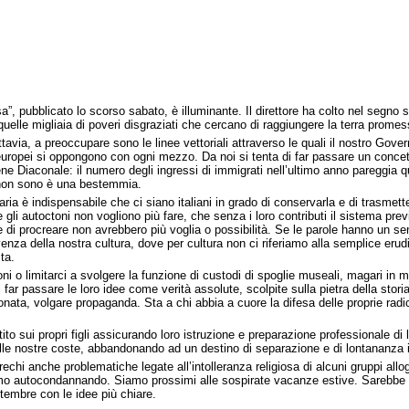
sa”
, pubblicato lo scorso sabato, è illuminante. Il direttore ha colto nel segno
r quelle migliaia di poveri disgraziati che cercano di raggiungere la terra prome
via, a preoccupare sono le linee vettoriali attraverso le quali il nostro Govern
si europei si oppongono con ogni mezzo. Da noi si tenta di far passare un conce
e Diaconale: il numero degli ingressi di immigrati nell’ultimo anno pareggia quell
ra non sono è una bestemmia.
taria è indispensabile che ci siano italiani in grado di conservarla e di trasme
li autoctoni non vogliono più fare, che senza i loro contributi il sistema previd
he di procreare non avrebbero più voglia o possibilità. Se le parole hanno un se
nza della nostra cultura, dove per cultura non ci riferiamo alla semplice erud
ta.
ni o limitarci a svolgere la funzione di custodi di spoglie museali, magari in 
l far passare le loro idee come verità assolute, scolpite sulla pietra della sto
ionata, volgare propaganda. Sta a chi abbia a cuore la difesa delle proprie radi
to sui propri figli assicurando loro istruzione e preparazione professionale di l
lle nostre coste, abbandonando ad un destino di separazione e di lontananza i fi
echi anche problematiche legate all’intolleranza religiosa di alcuni gruppi allog
iamo autocondannando. Siamo prossimi alle sospirate vacanze estive. Sarebbe sa
ettembre con le idee più chiare.