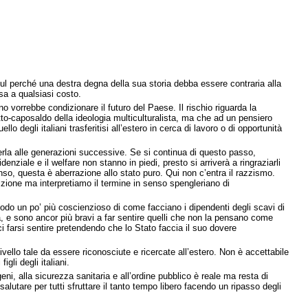
 sul perché una destra degna della sua storia debba essere contraria alla
ssa a qualsiasi costo.
o vorrebbe condizionare il futuro del Paese. Il rischio riguarda la
tto-caposaldo della ideologia multiculturalista, ma che ad un pensiero
o degli italiani trasferitisi all’estero in cerca di lavoro o di opportunità
tterla alle generazioni successive. Se si continua di questo passo,
enziale e il welfare non stanno in piedi, presto si arriverà a ringraziarli
nso, questa è aberrazione allo stato puro. Qui non c’entra il razzismo.
izione ma interpretiamo il termine in senso spengleriano di
modo un po’ più coscienzioso di come facciano i dipendenti degli scavi di
ria, e sono ancor più bravi a far sentire quelli che non la pensano come
ci farsi sentire pretendendo che lo Stato faccia il suo dovere
ivello tale da essere riconosciute e ricercate all’estero. Non è accettabile
gli degli italiani.
eni, alla sicurezza sanitaria e all’ordine pubblico è reale ma resta di
lutare per tutti sfruttare il tanto tempo libero facendo un ripasso degli