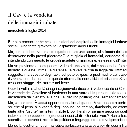
Il Cav. e la vendetta
delle immagini rubate
mercoledì 2 luglio 2014
È molto probabile che nelle intenzioni dei carpitori delle immagini berlus
sociali. Una triste giravolta nell’espiazione dopo i trionfi.
Ma, forse, l’obiettivo era solo quello di fare uno scoop, alla faccia dell
rientravano nella prassi (ricordate?) le migliaia di immagini, corredate 
intendendo con questo le crudeli ricadute di immagine, estesesi dall’inter
Ma se proviamo a paragonare i video di una volta, dalle poliedriche foto d
rispetto a queste ultime, la distanza, la diversità che la legge dell’imma
soggetto, ma svestito degli abiti del potere, quasi a piedi nudi e col ca
divaricazione dal passato, questo ritorno alla normalità del cittadino Si
nessuno sfugge. Nel male e nel bene.
Questa volta, e al di là di ogni ragionevole dubbio, il video rubato di Ces
le vicende del Cavaliere si iscrivono in una sorta di imprescrittibile rea
decadenza dal Senato, alla crisi, al declino politico; che, semanticamen
Ma, attenzione. È assai opportuno risalire al grande MacLuhan e a certe s
sol che si pensi alla varietà degli annunci nel tempo, riandando, ad esemp
tante altre “uscite” nell’interminabile Blob. Peraltro, sempre secondo que
indossa il suo pubblico togliendosi i suoi abiti”. Geniale, vero? Non è for
soprattutto, perché il nesso fra politica e linguaggio è il coinvolgimento dei
Ma se la costruita fiction narrativa berlusconiana aveva per dir così infran