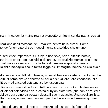
a in linea con la mainstream a proposito di illustri condannati ai servizi
a reazione degli avvocati del Cavaliere rientra nella prassi. Come
ibuendo fortemente al suo indebolimento sia politico che umano,
sse sequenze imperniate su Ruby, e non solo, non è difficile notare,
 marchiato proprio da quei video da un severo giudizio morale, e lo stesso
iatoria e di servizio. Ciò che fa la differenza è appunto questa
scio della medaglia che la ferrea legge dell’immagine impone ed alla quale
lle vendette e dall’odio. Rende, si vorrebbe dire, giustizia. Tanto più che
agini di prima aveva condotto all’attuale situazione, alla condanna, alla
litico-mediatica ed esistenziale berlusconiana.
 linguaggio mediatico faccia tutt’uno con la stessa storia berlusconiana,
all’archetipale video con la calza di nylon protettiva (che non c’era) ed a
pubblico così come un poeta indossa il suo linguaggio. Una spogliarellista
 volta in volta, e mostrarsi non solo perché il medium è il messaggio ma,
ion.
fioco di una casa di riposo, in mezzo agli assistiti, la figura di un