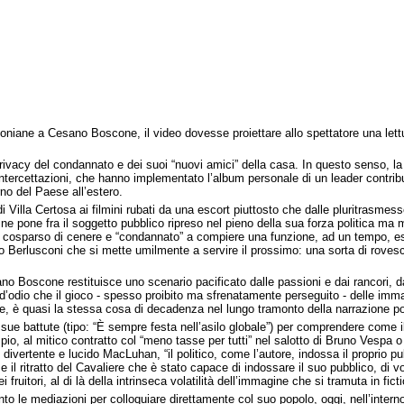
coniane a Cesano Boscone, il video dovesse proiettare allo spettatore una lettur
a privacy del condannato e dei suoi “nuovi amici” della casa. In questo senso, l
di intercettazioni, che hanno implementato l’album personale di un leader contr
no del Paese all’estero.
i Villa Certosa ai filmini rubati da una escort piuttosto che dalle pluritrasme
gine pone fra il soggetto pubblico ripreso nel pieno della sua forza politica ma
po cosparso di cenere e “condannato” a compiere una funzione, ad un tempo, esp
lvio Berlusconi che si mette umilmente a servire il prossimo: una sorta di rove
ano Boscone restituisce uno scenario pacificato dalle passioni e dai rancori, da
to d’odio che il gioco - spesso proibito ma sfrenatamente perseguito - delle imm
te, è quasi la stessa cosa di decadenza nel lungo tramonto della narrazione po
ue battute (tipo: “È sempre festa nell’asilo globale”) per comprendere come il
io, al mitico contratto col “meno tasse per tutti” nel salotto di Bruno Vespa o 
l divertente e lucido MacLuhan, “il politico, come l’autore, indossa il proprio 
se il ritratto del Cavaliere che è stato capace di indossare il suo pubblico, di
 fruitori, al di là della intrinseca volatilità dell’immagine che si tramuta in fict
to le mediazioni per colloquiare direttamente col suo popolo, oggi, nell’interno 