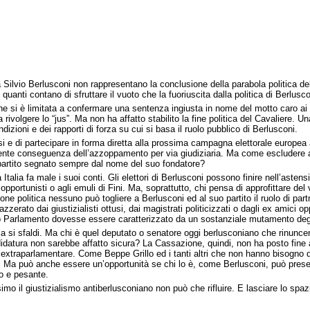
 a Silvio Berlusconi non rappresentano la conclusione della parabola politica d
no quanti contano di sfruttare il vuoto che la fuoriuscita dalla politica di Berl
e si è limitata a confermare una sentenza ingiusta in nome del motto caro ai gius
 rivolgere lo “jus”. Ma non ha affatto stabilito la fine politica del Cavaliere.
izioni e dei rapporti di forza su cui si basa il ruolo pubblico di Berlusconi.
rsi e di partecipare in forma diretta alla prossima campagna elettorale europea
ingente conseguenza dell’azzoppamento per via giudiziaria. Ma come escludere a
n partito segnato sempre dal nome del suo fondatore?
Italia fa male i suoi conti. Gli elettori di Berlusconi possono finire nell’astens
ti opportunisti o agli emuli di Fini. Ma, soprattutto, chi pensa di approfittare d
zione politica nessuno può togliere a Berlusconi ed al suo partito il ruolo di pa
zzerato dai giustizialisti ottusi, dai magistrati politicizzati o dagli ex amici
uro Parlamento dovesse essere caratterizzato da un sostanziale mutamento degli at
 si sfaldi. Ma chi è quel deputato o senatore oggi berlusconiano che rinuncere
ndidatura non sarebbe affatto sicura? La Cassazione, quindi, non ha posto fine 
 extraparlamentare. Come Beppe Grillo ed i tanti altri che non hanno bisogno d
i. Ma può anche essere un’opportunità se chi lo è, come Berlusconi, può presen
to e pesante.
imo il giustizialismo antiberlusconiano non può che rifluire. E lasciare lo spa