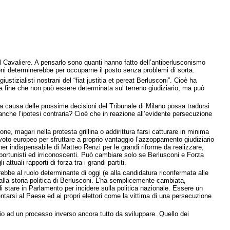
el Cavaliere. A pensarlo sono quanti hanno fatto dell’antiberlusconismo
usconi determinerebbe per occuparne il posto senza problemi di sorta.
tizialisti nostrani del “fiat justitia et pereat Berlusconi”. Cioè ha
 Una fine che non può essere determinata sul terreno giudiziario, ma può
 a causa delle prossime decisioni del Tribunale di Milano possa tradursi
nche l’ipotesi contraria? Cioè che in reazione all’evidente persecuzione
ione, magari nella protesta grillina o addirittura farsi catturare in minima
el voto europeo per sfruttare a proprio vantaggio l’azzoppamento giudiziario
rtner indispensabile di Matteo Renzi per le grandi riforme da realizzare,
 opportunisti ed irriconoscenti. Può cambiare solo se Berlusconi e Forza
tuali rapporti di forza tra i grandi partiti.
bbe al ruolo determinante di oggi (e alla candidatura riconfermata alle
alla storia politica di Berlusconi. L’ha semplicemente cambiata,
i stare in Parlamento per incidere sulla politica nazionale. Essere un
tarsi al Paese ed ai propri elettori come la vittima di una persecuzione
zio ad un processo inverso ancora tutto da sviluppare. Quello dei