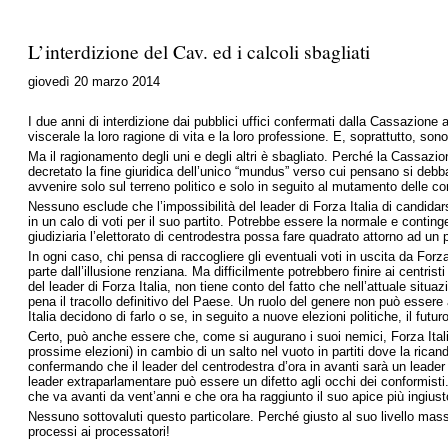
L’interdizione del Cav. ed i calcoli sbagliati
giovedì 20 marzo 2014
I due anni di interdizione dai pubblici uffici confermati dalla Cassazione
viscerale la loro ragione di vita e la loro professione. E, soprattutto, so
Ma il ragionamento degli uni e degli altri è sbagliato. Perché la Cassazion
decretato la fine giuridica dell’unico “mundus” verso cui pensano si debba
avvenire solo sul terreno politico e solo in seguito al mutamento delle cond
Nessuno esclude che l’impossibilità del leader di Forza Italia di candida
in un calo di voti per il suo partito. Potrebbe essere la normale e cont
giudiziaria l’elettorato di centrodestra possa fare quadrato attorno ad u
In ogni caso, chi pensa di raccogliere gli eventuali voti in uscita da Forza 
parte dall’illusione renziana. Ma difficilmente potrebbero finire ai centris
del leader di Forza Italia, non tiene conto del fatto che nell’attuale situa
pena il tracollo definitivo del Paese. Un ruolo del genere non può essere a
Italia decidono di farlo o se, in seguito a nuove elezioni politiche, il fut
Certo, può anche essere che, come si augurano i suoi nemici, Forza Italia
prossime elezioni) in cambio di un salto nel vuoto in partiti dove la rica
confermando che il leader del centrodestra d’ora in avanti sarà un leader
leader extraparlamentare può essere un difetto agli occhi dei conformist
che va avanti da vent’anni e che ora ha raggiunto il suo apice più ingius
Nessuno sottovaluti questo particolare. Perché giusto al suo livello mass
processi ai processatori!