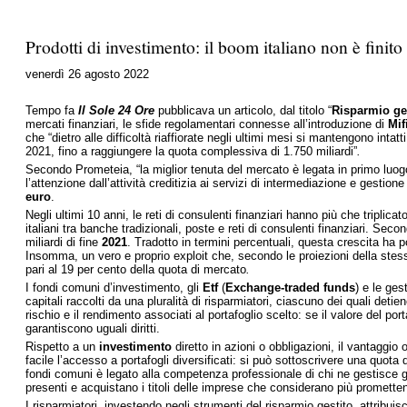
Prodotti di investimento: il boom italiano non è finito
venerdì 26 agosto 2022
Tempo fa
Il Sole 24 Ore
pubblicava un articolo, dal titolo “
Risparmio gest
mercati finanziari, le sfide regolamentari connesse all’introduzione di
Mif
che “dietro alle difficoltà riaffiorate negli ultimi mesi si mantengono intatt
2021, fino a raggiungere la quota complessiva di 1.750 miliardi”
.
Secondo Prometeia, “la miglior tenuta del mercato è legata in primo luog
l’attenzione dall’attività creditizia ai servizi di intermediazione e gestion
euro
.
Negli ultimi 10 anni, le reti di consulenti finanziari hanno più che triplicato
italiani tra banche tradizionali, poste e reti di consulenti finanziari. Sec
miliardi di fine
2021
. Tradotto in termini percentuali, questa crescita ha p
Insomma, un vero e proprio exploit che, secondo le proiezioni della ste
pari al 19 per cento della quota di mercato
.
I fondi comuni d’investimento, gli
Etf
(
Exchange-traded funds
) e le ges
capitali raccolti da una pluralità di risparmiatori, ciascuno dei quali det
rischio e il rendimento associati al portafoglio scelto: se il valore del po
garantiscono uguali diritti.
Rispetto a un
investimento
diretto in azioni o obbligazioni, il vantaggi
facile l’accesso a portafogli diversificati: si può sottoscrivere una quo
fondi comuni è legato alla competenza professionale di chi ne gestisce gli
presenti e acquistano i titoli delle imprese che considerano più promett
I risparmiatori, investendo negli strumenti del risparmio gestito, attribui