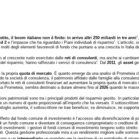
ito, il boom italiano non è finito: in arrivo altri 250 miliardi in tre anni
”
id 2
e l’impasse che ha riguardato i Piani individuali di risparmio”. L’articolo,
i molti degli elementi favorevoli di fondo che puntano a una crescita in Italia del
o al crescente ruolo esercitato dalle
reti di consulenti
, ma anche ai cambiamen
e del risparmio, hanno rafforzato i servizi di consulenza”
.
Dal
2011
, gli
asset
ges
 la propria
quota di mercato
. È quanto emerge da una analisi di Prometeia che
ondo la società di consulenza, il patrimonio affidato dalle famiglie alla consulen
ortato le reti di consulenti finanziari ad aumentare la propria quota di mercato
ssa Prometeia, sembra destinato a durare almeno fino al
2026
quando le masse 
tioni patrimoniali sono tra i principali prodotti del risparmio gestito. In partic
iene un numero di quote proporzionali all’importo che ha versato. Il sottoscritt
rtafoglio aumenta, il sottoscrittore ne trae beneficio; se diminuisce, ne sopport
o offerto dal fondo comune di investimento è l’accesso alla diversificazione di
ta di un fondo comune e diventare di conseguenza comproprietario o creditore d
 investimenti: i gestori di fondi comuni di investimento tengono sotto stretto 
enti. Questa gestione professionale mira a un rendimento migliore sulle somme 
scono a un
intermediario
un mandato per la gestione di un portafoglio di strumen