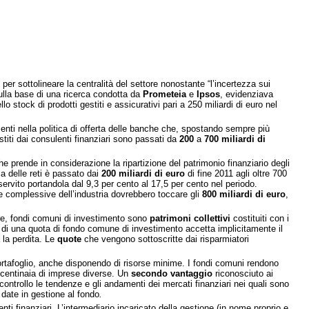
, per sottolineare la centralità del settore nonostante “l’incertezza sui
 sulla base di una ricerca condotta da
Prometeia
e
Ipsos
, evidenziava
lo stock di prodotti gestiti e assicurativi pari a 250 miliardi di euro nel
ti nella politica di offerta delle banche che, spostando sempre più
titi dai consulenti finanziari sono passati da
200
a
700 miliardi di
 prende in considerazione la ripartizione del patrimonio finanziario degli
za delle reti è passato dai
200 miliardi di euro
di fine 2011 agli oltre 700
 servito portandola dal 9,3 per cento al 17,5 per cento nel periodo.
complessive dell’industria dovrebbero toccare gli
800 miliardi di euro
,
olare, fondi comuni di investimento sono
patrimoni collettivi
costituiti con i
ore di una quota di fondo comune di investimento accetta implicitamente il
a la perdita. Le
quote
che vengono sottoscritte dai risparmiatori
 portafoglio, anche disponendo di risorse minime. I fondi comuni rendono
i centinaia di imprese diverse. Un
secondo vantaggio
riconosciuto ai
controllo le tendenze e gli andamenti dei mercati finanziari nei quali sono
date in gestione al fondo
.
ti finanziari. L’intermediario incaricato della gestione (in nome proprio e