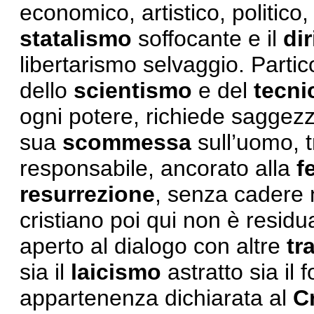
economico, artistico, politico,
statalismo
soffocante e il
di
libertarismo selvaggio. Partic
dello
scientismo
e del
tecni
ogni potere, richiede saggezza
sua
scommessa
sull’uomo, 
responsabile, ancorato alla
f
resurrezione
, senza cadere 
cristiano poi qui non è resid
aperto al dialogo con altre
tr
sia il
laicismo
astratto sia il
appartenenza dichiarata al
C