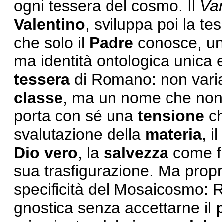
ogni tessera del cosmo. Il
Van
Valentino
, sviluppa poi la te
che solo il
Padre
conosce, u
ma identità ontologica unica 
tessera
di Romano: non varian
classe
, ma un nome che non s
porta con sé una
tensione
ch
svalutazione della
materia
, il
Dio vero
, la
salvezza
come f
sua trasfigurazione. Ma prop
specificità del Mosaicosmo: R
gnostica senza accettarne il