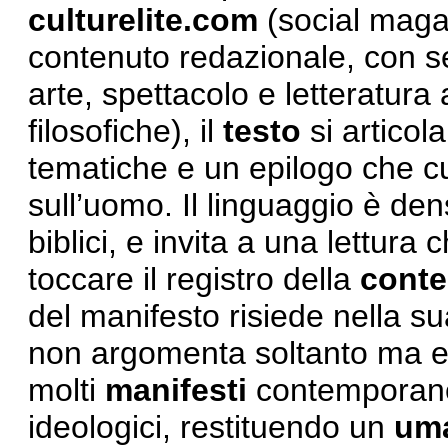
culturelite.com
(social maga
contenuto redazionale, con s
arte, spettacolo e letteratura a
filosofiche), il
testo
si articol
tematiche e un epilogo che c
sull’uomo. Il linguaggio è de
biblici, e invita a una lettura c
toccare il registro della
conte
del manifesto risiede nella s
non argomenta soltanto ma evo
molti
manifesti
contemporane
ideologici, restituendo un
um