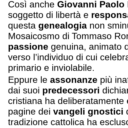
Così anche
Giovanni Paolo I
soggetto di libertà e
respons
questa
genealogia
non sminui
Mosaicosmo di Tommaso Roma
passione
genuina, animato d
verso l’individuo di cui celeb
primario e inviolabile.
Eppure le
assonanze
più ina
dai suoi
predecessori
dichiar
cristiana ha deliberatamente 
pagine dei
vangeli gnostici
tradizione cattolica ha escl