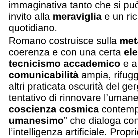
immaginativa tanto che si pu
invito alla
meraviglia
e un ri
quotidiano.
Romano costruisce sulla
met
coerenza e con una certa
ele
tecnicismo
accademico
e a
comunicabilità
ampia, rifug
altri praticata oscurità del ger
tentativo di rinnovare l’uman
coscienza cosmica
contemp
umanesimo
” che dialoga co
l’intelligenza artificiale. Propr