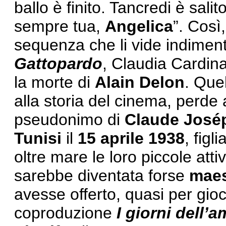
ballo è finito. Tancredi è salit
sempre tua,
Angelica
”. Così,
sequenza che li vide indiment
Gattopardo
, Claudia Cardin
la morte di
Alain Delon
. Que
alla storia del cinema, perde 
pseudonimo di
Claude José
Tunisi
il
15
aprile 1938
, figl
oltre mare le loro piccole att
sarebbe diventata forse
maes
avesse offerto, quasi per gio
coproduzione
I giorni dell’