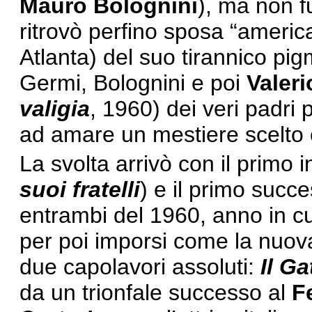
Mauro Bolognini
), ma non f
ritrovò perfino sposa “ameri
Atlanta) del suo tirannico pig
Germi, Bolognini e poi
Valeri
valigia
, 1960) dei veri padri 
ad amare un mestiere scelto 
La svolta arrivò con il primo i
suoi fratelli
) e il primo succ
entrambi del 1960, anno in cui
per poi imporsi come la nuova
due capolavori assoluti:
Il G
da un trionfale successo al
F