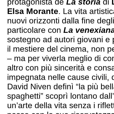
protagonista de
La storia
di
Elsa Morante
. La vita artist
nuovi orizzonti dalla fine degl
particolare con
La
venexian
sostegno ad autori giovani e 
il mestiere del cinema, non p
– ma per viverla meglio di co
altro con più sincerità e con
impegnata nelle cause civili, 
David Niven definì “la più bell
spaghetti” scoprì lontano dal
un’arte della vita senza i rifl