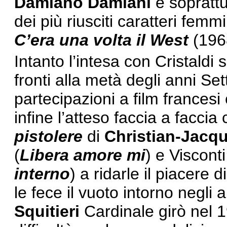
Damiano Damiani
e sopratt
dei più riusciti caratteri femm
C’era una volta il West
(196
Intanto l’intesa con Cristaldi 
fronti alla metà degli anni Se
partecipazioni a film france
infine l’atteso faccia a faccia 
pistolere
di
Christian-Jacq
(
Libera amore mi
) e Visconti
interno
) a ridarle il piacere 
le fece il vuoto intorno negli 
Squitieri
Cardinale girò nel 