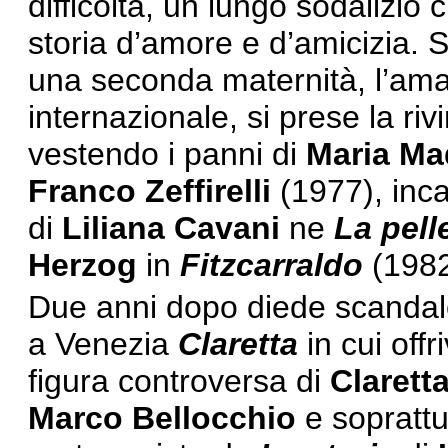
difficoltà, un lungo sodalizi
storia d’amore e d’amicizia. Sq
una seconda maternità, l’am
internazionale, si prese la riv
vestendo i panni di
Maria Ma
Franco
Zeffirelli
(1977), inca
di
Liliana Cavani
ne
La pell
Herzog
in
Fitzcarraldo
(1982
Due anni dopo diede scandalo
a Venezia
Claretta
in cui off
figura controversa di
Clarett
Marco Bellocchio
e soprattut