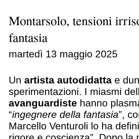
Montarsolo, tensioni irris
fantasia
martedì 13 maggio 2025
Un
artista autodidatta
e dun
sperimentazioni. I miasmi del
avanguardiste
hanno plasmato
“
ingegnere della fantasia
”, c
Marcello Venturoli lo ha defin
rigore e coscienza”. Dopo la 