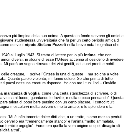
isonanza più limpida della sua anima. A questo in fondo servono gli amici e
 giovane studentessa universitaria che fu per un certo periodo amica di
 come scrive il
nipote Stefano Pezzoli
nella breve nota biografica che
 1940 al Luglio 1943. Si tratta di lettere per lo più
intime
, che non
umori diversi, in alcune di esse l’Ortese accenna al desiderio di rivedere
Mi parrà un sogno ritrovare dei visi gentili, dei cuori pronti e nobili
 delle creature, − scrive l’Ortese in una di queste − ma so che a volte
ata. Quante parole violente, mi fanno dolere. So che prima di tutto
ti paesi nessuna creatura risponde. Ho con me i tuoi libri – t’invidio
una
mancanza di voglia
, come una certa stanchezza di scrivere, o di
la vicina al fuoco, guardando le faville, e nulla o poco pensando”. Questa
re talora di poter bere persino con un certo piacere. I cortocircuiti
sogna mescolarvi molta polvere e molto amaro, o lo splendore e la
oro: “Mi è infinitamente dolce dirti che, a un tratto, siamo mezzo perduti.
 Il suo cervello era “tremendamente stanco” e l’anima “molto ammalata,
n terribile orgoglio”. Forse era quella la vera origine di quel
disagio di
icità altrui”.