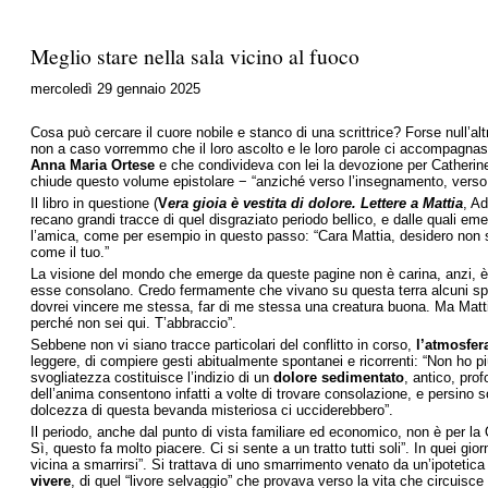
Meglio stare nella sala vicino al fuoco
mercoledì 29 gennaio 2025
Cosa può cercare il cuore nobile e stanco di una scrittrice? Forse null’al
non a caso vorremmo che il loro ascolto e le loro parole ci accompagnass
Anna Maria Ortese
e che condivideva con lei la devozione per Catherine 
chiude questo volume epistolare − “anziché verso l’insegnamento, verso l
Il libro in questione (
V
era gioia è vestita di dolore. Lettere a Mattia
, Ad
recano grandi tracce di quel disgraziato periodo bellico, e dalle quali em
l’amica, come per esempio in questo passo: “Cara Mattia, desidero non so com
come il tuo.”
La visione del mondo che emerge da queste pagine non è carina, anzi, 
esse consolano. Credo fermamente che vivano su questa terra alcuni spirit
dovrei vincere me stessa, far di me stessa una creatura buona. Ma Mattia, 
perché non sei qui. T’abbraccio”.
Sebbene non vi siano tracce particolari del conflitto in corso,
l’atmosfer
leggere, di compiere gesti abitualmente spontanei e ricorrenti: “Non ho p
svogliatezza costituisce l’indizio di un
dolore sedimentato
, antico, pro
dell’anima consentono infatti a volte di trovare consolazione, e persino s
dolcezza di questa bevanda misteriosa ci ucciderebbero”.
Il periodo, anche dal punto di vista familiare ed economico, non è per la 
Sì, questo fa molto piacere. Ci si sente a un tratto tutti soli”. In quei g
vicina a smarrirsi”. Si trattava di uno smarrimento venato da un’ipotetica 
vivere
, di quel “livore selvaggio” che provava verso la vita che circuisce 