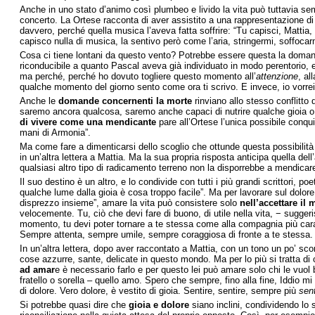
Anche in uno stato d’animo così plumbeo e livido la vita può tuttavia 
concerto. La Ortese racconta di aver assistito a una rappresentazione d
davvero, perché quella musica l’aveva fatta soffrire: “Tu capisci, Mattia
capisco nulla di musica, la sentivo però come l’aria, stringermi, soffoca
Cosa ci tiene lontani da questo vento? Potrebbe essere questa la domand
riconducibile a quanto Pascal aveva già individuato in modo perentorio, e
ma perché, perché ho dovuto togliere questo momento all’
attenzione
, al
qualche momento del giorno sento come ora ti scrivo. E invece, io vorrei
Anche le
domande concernenti la morte
rinviano allo stesso conflitto
saremo ancora qualcosa, saremo anche capaci di nutrire qualche gioia o 
di vivere come una mendicante
pare all’Ortese l’unica possibile conqu
mani di Armonia”.
Ma come fare a dimenticarsi dello scoglio che ottunde questa possibil
in un’altra lettera a Mattia. Ma la sua propria risposta anticipa quella d
qualsiasi altro tipo di radicamento terreno non la disporrebbe a mendicar
Il suo destino è un altro, e lo condivide con tutti i più grandi scrittori, p
qualche lume dalla gioia è cosa troppo facile”. Ma per lavorare sul dolo
disprezzo insieme”, amare la vita può consistere solo
nell’accettare il
velocemente. Tu, ciò che devi fare di buono, di utile nella vita, − sugge
momento, tu devi poter tornare a te stessa come alla compagnia più cara ch
Sempre attenta, sempre umile, sempre coraggiosa di fronte a te stessa. Fa’
In un’altra lettera, dopo aver raccontato a Mattia, con un tono un po’ sc
cose azzurre, sante, delicate in questo mondo. Ma per lo più si tratta di 
ad amar
e è necessario farlo e per questo lei può amare solo chi le vuol
fratello o sorella – quello amo. Spero che sempre, fino alla fine, Iddio mi
di dolore. Vero dolore, è vestito di gioia. Sentire, sentire, sempre più
sent
Si potrebbe quasi dire che
gioia e dolore
siano inclini, condividendo lo 