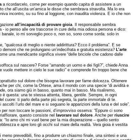
a
a ricordarcelo, come per esempio quando capita di assistere a un
anto che all’uscita un’amica le disse che sembrava stravolta. Ma lo era
niva incontro, su su fino al loggione, con inaudita violenza. E io che non
iegazione
all’incapacità di provare gioia
. Il responsabile sembra
ca - io penso alle ore trascorse in cure della mia odiosa persona e dico:
sì banale, io mi sorveglio poco o, non so, sono come sorda: solo in
e, “qualcosa di meglio o niente addirittura? Ecco il problema”. E se
 o demoni che ne prolungano un’indecifrata e gratuita esistenza?
L’arte
come una mendicante significa vivere “delle briciole che cadono dalle
a soffoca sul nascere? Forse “amando un uomo e dei figli?”, chiede Anna
che vuole mettere in cielo le sue radici” e comprende fin troppo bene che
oprattutto sul dolore che bisogna lavorare per farne dolcezza. Ottenere
nche per chi, come la Ortese, ama il mondo con una specie “di avidità e
nde, ora siamo giù in basso, quanto mai in basso. Ma risaliremo,
 è questa: una te stessa attenta, libera, gentile. Sempre, in ogni
cuore: ti parlo della parte più segreta, la parte immortale di te.
scolti l’urlo del mare e si seguano le apparizioni della luna e del sole”.
lo per non toccare le passioni, d’improvviso osserva: “Eppure ci sono
riaffiorare, questo consiste nel
lavorare sul dolore
. Anche per
riuscire
ca: “Io amo chi mi vuol bene per la mia disperazione – quello sento
ebbrezza e apre loro gli occhi sul mare della realtà. Vera gioia è vestita
 meno prevedibili, fino a produrre un chiasmo finale, una sintesi e una