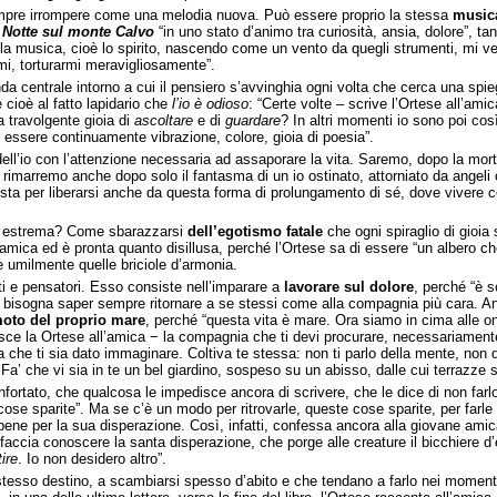
sempre irrompere come una melodia nuova. Può essere proprio la stessa
music
i
Notte sul monte Calvo
“in uno stato d’animo tra curiosità, ansia, dolore”, t
, la musica, cioè lo spirito, nascendo come un vento da quegli strumenti, mi ve
rmi, torturarmi meravigliosamente”.
a centrale intorno a cui il pensiero s’avvinghia ogni volta che cerca una sp
 cioè al fatto lapidario che
l’io è odioso
: “Certe volte – scrive l’Ortese all’ami
la travolgente gioia di
ascoltare
e di
guardare
? In altri momenti io sono poi co
 essere continuamente vibrazione, colore, gioia di poesia”.
 dell’io con l’attenzione necessaria ad assaporare la vita. Saremo, dopo la mort
rimarremo anche dopo solo il fantasma di un io ostinato, attorniato da angeli
ista per liberarsi anche da questa forma di prolungamento di sé, dove vivere 
ità estrema? Come sbarazzarsi
dell’egotismo fatale
che ogni spiraglio di gioi
ell’amica ed è pronta quanto disillusa, perché l’Ortese sa di essere “un albero 
e umilmente quelle briciole d’armonia.
oeti e pensatori. Esso consiste nell’imparare a
lavorare sul dolore
, perché “è s
re bisogna saper sempre ritornare a se stessi come alla compagnia più cara. A
 moto del proprio mare
, perché “questa vita è mare. Ora siamo in cima alle o
risce la Ortese all’amica − la compagnia che ti devi procurare, necessariamente
e ti sia dato immaginare. Coltiva te stessa: non ti parlo della mente, non del 
 che vi sia in te un bel giardino, sospeso su un abisso, dalle cui terrazze si a
onfortato, che qualcosa le impedisce ancora di scrivere, che le dice di non far
cose sparite”. Ma se c’è un modo per ritrovarle, queste cose sparite, per farle 
 bene per la sua disperazione. Così, infatti, confessa ancora alla giovane ami
 faccia conoscere la santa disperazione, che porge alle creature il bicchiere d’
ire
. Io non desidero altro”.
stesso destino, a scambiarsi spesso d’abito e che tendano a farlo nei momenti