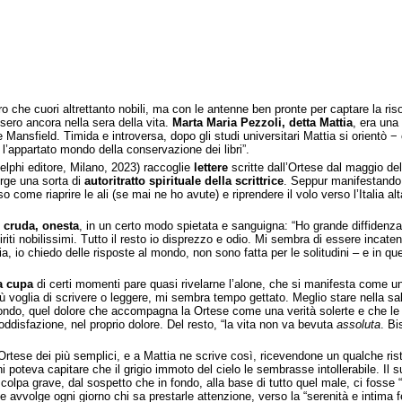
tro che cuori altrettanto nobili, ma con le antenne ben pronte per captare la r
ero ancora nella sera della vita.
Marta Maria Pezzoli, detta Mattia
, era una
Mansfield. Timida e introversa, dopo gli studi universitari Mattia si orientò −
’appartato mondo della conservazione dei libri”.
elphi editore, Milano, 2023) raccoglie
lettere
scritte dall’Ortese dal maggio del
erge una sorta di
autoritratto spirituale della scrittrice
. Seppur manifestando 
e riaprire le ali (se mai ne ho avute) e riprendere il volo verso l’Italia alta. 
è
cruda, onesta
, in un certo modo spietata e sanguigna: “Ho grande diffidenza
i nobilissimi. Tutto il resto io disprezzo e odio. Mi sembra di essere incaten
io chiedo delle risposte al mondo, non sono fatta per le solitudini – e in ques
a cupa
di certi momenti pare quasi rivelarne l’alone, che si manifesta come 
iù voglia di scrivere o leggere, mi sembra tempo gettato. Meglio stare nella sa
fondo, quel dolore che accompagna la Ortese come una verità solerte e che le pa
oddisfazione, nel proprio dolore. Del resto, “la vita non va bevuta
assoluta
. Bi
Ortese dei più semplici, e a Mattia ne scrive così, ricevendone un qualche rist
iorni poteva capitare che il grigio immoto del cielo le sembrasse intollerabile.
colpa grave, dal sospetto che in fondo, alla base di tutto quel male, ci fosse “u
e avvolge ogni giorno chi sa prestarle attenzione, verso la “serenità e intima fel