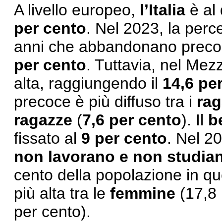
A livello europeo,
l’Italia
è al 
per cento
. Nel 2023, la perce
anni che abbandonano precoc
per cento
. Tuttavia, nel Mez
alta, raggiungendo il
14,6 pe
precoce è più diffuso tra i
rag
ragazze
(
7,6 per cento
). Il
b
fissato al
9
per cento
. Nel 20
non lavorano e non studia
cento della popolazione in qu
più alta tra le
femmine
(17,8 
per cento).