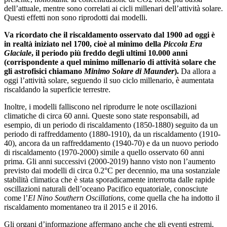
dell’attuale, mentre sono correlati ai cicli millenari dell’attività solare.
Questi effetti non sono riprodotti dai modelli.
Va ricordato che il riscaldamento osservato dal 1900 ad oggi è
in realtà iniziato nel 1700, cioè al minimo della
Piccola Era
Glaciale
, il periodo più freddo degli ultimi 10.000 anni
(corrispondente a quel minimo millenario di attività solare che
gli astrofisici chiamano
Minimo Solare di Maunder
).
Da allora a
oggi l’attività solare, seguendo il suo ciclo millenario, è aumentata
riscaldando la superficie terrestre.
Inoltre, i modelli falliscono nel riprodurre le note oscillazioni
climatiche di circa 60 anni. Queste sono state responsabili, ad
esempio, di un periodo di riscaldamento (1850-1880) seguito da un
periodo di raffreddamento (1880-1910), da un riscaldamento (1910-
40), ancora da un raffreddamento (1940-70) e da un nuovo periodo
di riscaldamento (1970-2000) simile a quello osservato 60 anni
prima. Gli anni successivi (2000-2019) hanno visto non l’aumento
previsto dai modelli di circa 0.2°C per decennio, ma una sostanziale
stabilità climatica che è stata sporadicamente interrotta dalle rapide
oscillazioni naturali dell’oceano Pacifico equatoriale, conosciute
come l’
El Nino Southern Oscillations
, come quella che ha indotto il
riscaldamento momentaneo tra il 2015 e il 2016.
Gli organi d’informazione affermano anche che gli eventi estremi,