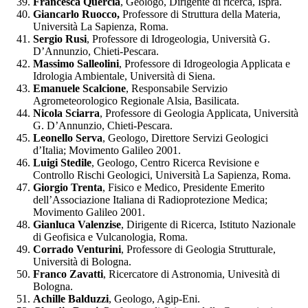
Francesca Quercia
, Geologo, Dirigente di ricerca, Ispra.
Giancarlo Ruocco,
Professore di Struttura della Materia,
Università La Sapienza, Roma.
Sergio Rusi
, Professore di Idrogeologia, Università G.
D’Annunzio, Chieti-Pescara.
Massimo Salleolini
, Professore di Idrogeologia Applicata e
Idrologia Ambientale, Università di Siena.
Emanuele Scalcione
, Responsabile Servizio
Agrometeorologico Regionale Alsia, Basilicata.
Nicola Sciarra
, Professore di Geologia Applicata, Università
G. D’Annunzio, Chieti-Pescara.
Leonello Serva
, Geologo, Direttore Servizi Geologici
d’Italia; Movimento Galileo 2001.
Luigi Stedile
, Geologo, Centro Ricerca Revisione e
Controllo Rischi Geologici, Università La Sapienza, Roma.
Giorgio Trenta
, Fisico e Medico, Presidente Emerito
dell’Associazione Italiana di Radioprotezione Medica;
Movimento Galileo 2001.
Gianluca Valenzise
, Dirigente di Ricerca, Istituto Nazionale
di Geofisica e Vulcanologia, Roma.
Corrado Venturini
, Professore di Geologia Strutturale,
Università di Bologna.
Franco Zavatti
, Ricercatore di Astronomia, Univesità di
Bologna.
Achille Balduzzi
, Geologo, Agip-Eni.