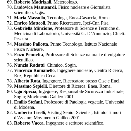
Roberto Madrigali,
Metereologo.
Ludovica Manusardi
, Fisico nucleare e Giornalista
scientifico, Ugis.
Maria Massullo
, Tecnologa, Enea-Casaccia, Roma.
Enrico Matteoli
, Primo Ricercatore, Ipcf-Cnr, Pisa.
Gabriella Mincione
, Professore di Scienze e Tecniche di
Medicina di Laboratorio, Università G. D’Annunzio, Chieti-
Pescara.
Massimo Pallotta
, Primo Tecnologo, Istituto Nazionale
Fisica Nucleare.
Enzo Pennetta
, Professore di Scienze naturali e divulgatore
scientifico.
Nunzia Radatti
, Chimico, Sogin.
Vincenzo Romanello
, Ingegnere nucleare, Centro Ricerca,
Rez, Repubblica Ceca.
Alberto Rota
, Ingegnere, Ricercatore presso Cise e Enel.
Massimo Sepielli
, Direttore di Ricerca, Enea, Roma.
Ugo Spezia
, Ingegnere, Responsabile Sicurezza Industriale,
Sogin; Movimento Galileo 2001.
Emilio Stefani
, Professore di Patologia vegetale, Università
di Modena.
Umberto Tirelli
, Visiting Senior Scientist, Istituto Tumori
d’Aviano; Movimento Galileo 2001.
Roberto Vacca
, Ingegnere e scrittore scientifico.