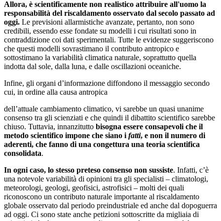
Allora, è scientificamente non realistico attribuire all'uomo la
responsabilità del riscaldamento osservato dal secolo passato ad
oggi.
Le previsioni allarmistiche avanzate, pertanto, non sono
credibili, essendo esse fondate su modelli i cui risultati sono in
contraddizione coi dati sperimentali. Tutte le evidenze suggeriscono
che questi modelli sovrastimano il contributo antropico e
sottostimano la variabilità climatica naturale, soprattutto quella
indotta dal sole, dalla luna, e dalle oscillazioni oceaniche.
Infine, gli organi d’informazione diffondono il messaggio secondo
cui, in ordine alla causa antropica
dell’attuale cambiamento climatico, vi sarebbe un quasi unanime
consenso tra gli scienziati e che quindi il dibattito scientifico sarebbe
chiuso. Tuttavia, innanzitutto
bisogna essere consapevoli che il
metodo
scientifico impone che siano i
fatti
, e non il numero di
aderenti, che fanno di una congettura una teoria
scientifica
consolidata
.
In ogni caso, lo stesso preteso consenso non sussiste
. Infatti, c’è
una notevole variabilità di opinioni tra gli specialisti – climatologi,
meteorologi, geologi, geofisici, astrofisici – molti dei quali
riconoscono un contributo naturale importante al riscaldamento
globale osservato dal periodo preindustriale ed anche dal dopoguerra
ad oggi. Ci sono state anche petizioni sottoscritte da migliaia di