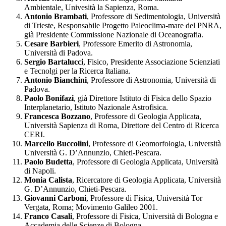
Ambientale, Univesità la Sapienza, Roma.
Antonio Brambati
, Professore di Sedimentologia, Università
di Trieste, Responsabile Progetto Paleoclima-mare del PNRA,
già Presidente Commissione Nazionale di Oceanografia.
Cesare Barbieri
, Professore Emerito di Astronomia,
Università di Padova.
Sergio Bartalucci
, Fisico, Presidente Associazione Scienziati
e Tecnolgi per la Ricerca Italiana.
Antonio Bianchini
, Professore di Astronomia, Università di
Padova.
Paolo Bonifazi
, già Direttore Istituto di Fisica dello Spazio
Interplanetario, Istituto Nazionale Astrofisica.
Francesca Bozzano
, Professore di Geologia Applicata,
Università Sapienza di Roma, Direttore del Centro di Ricerca
CERI.
Marcello Buccolini
, Professore di Geomorfologia, Università
Università G. D’Annunzio, Chieti-Pescara.
Paolo Budetta
, Professore di Geologia Applicata, Università
di Napoli.
Monia Calista
, Ricercatore di Geologia Applicata, Università
G. D’Annunzio, Chieti-Pescara.
Giovanni Carboni
, Professore di Fisica, Università Tor
Vergata, Roma; Movimento Galileo 2001.
Franco Casali
, Professore di Fisica, Università di Bologna e
Accademia delle Scienze di Bologna.