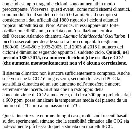
come ad esempio uragani e cicloni, sono aumentati in modo
preoccupante. Viceversa, questi eventi, come molti sistemi climatici,
sono modulati dal suddetto ciclo di 60 anni. Se ad esempio si
considerano i dati ufficiali dal 1880 riguardo i cicloni atlantici
tropicali abbattutisi sul Nord America, in essi appare una forte
oscillazione di 60 anni, correlata con l’oscillazione termica
dell’Oceano Atlantico chiamata
Atlantic Multidecadal Oscillation
. I
picchi osservati per decade sono tra loro compatibili negli anni
1880-90, 1940-50 e 1995-2005. Dal 2005 al 2015 il numero dei
cicloni è diminuito seguendo appunto il suddetto ciclo.
Quindi, nel
periodo 1880-2015, tra numero di
cicloni (che oscilla) e CO
2
(che aumenta monotonicamente) non vi è alcuna correlazione.
Il sistema climatico non è ancora sufficientemente compreso. Anche
se è vero che la CO2 è un gas serra, secondo lo stesso IPCC la
sensibilità climatica ad un suo aumento nell’atmosfera è ancora
estremamente incerta. Si stima che un raddoppio della
concentrazione di CO2 atmosferica, dai circa 300 ppm preindustriali
a 600 ppm, possa innalzare la temperatura media del pianeta da un
minimo di 1°C fino a un massimo di 5°C.
Questa incertezza è enorme. In ogni caso, molti studi recenti basati
su dati sperimentali stimano che la sensibilità climatica alla CO2 sia
notevolmente più bassa di quella stimata dai modelli IPCC.