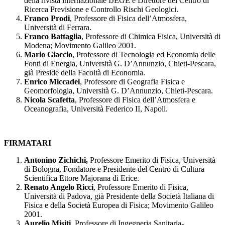
della rivista internazionale IJEGE e Direttore del Centro di
Ricerca Previsione e Controllo Rischi Geologici.
Franco Prodi
, Professore di Fisica dell’Atmosfera,
Università di Ferrara.
Franco Battaglia
, Professore di Chimica Fisica, Università di
Modena; Movimento Galileo 2001.
Mario Giaccio
, Professore di Tecnologia ed Economia delle
Fonti di Energia, Università G. D’Annunzio, Chieti-Pescara,
già Preside della Facoltà di Economia.
Enrico Miccadei
, Professore di Geografia Fisica e
Geomorfologia, Università G. D’Annunzio, Chieti-Pescara.
Nicola Scafetta
, Professore di Fisica dell’Atmosfera e
Oceanografia, Università Federico II, Napoli.
FIRMATARI
Antonino Zichichi,
Professore Emerito di Fisica, Università
di Bologna, Fondatore e Presidente del Centro di Cultura
Scientifica Ettore Majorana di Erice.
Renato Angelo Ricci
, Professore Emerito di Fisica,
Università di Padova, già Presidente della Società Italiana di
Fisica e della Società Europea di Fisica; Movimento Galileo
2001.
Aurelio Misiti
, Professore di Ingegneria Sanitaria-