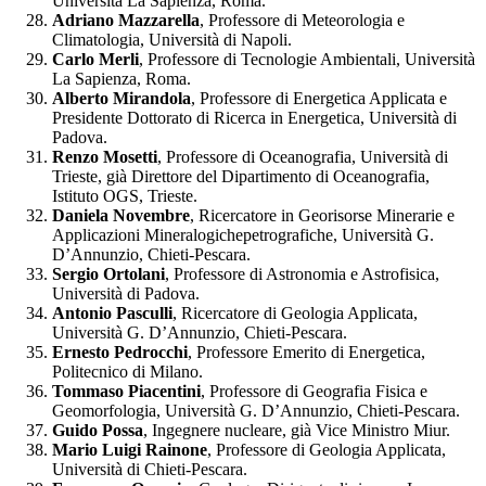
Università La Sapienza, Roma.
Adriano Mazzarella
, Professore di Meteorologia e
Climatologia, Università di Napoli.
Carlo Merli
, Professore di Tecnologie Ambientali, Università
La Sapienza, Roma.
Alberto Mirandola
, Professore di Energetica Applicata e
Presidente Dottorato di Ricerca in Energetica, Università di
Padova.
Renzo Mosetti
, Professore di Oceanografia, Università di
Trieste, già Direttore del Dipartimento di Oceanografia,
Istituto OGS, Trieste.
Daniela Novembre
, Ricercatore in Georisorse Minerarie e
Applicazioni Mineralogichepetrografiche, Università G.
D’Annunzio, Chieti-Pescara.
Sergio Ortolani
, Professore di Astronomia e Astrofisica,
Università di Padova.
Antonio Pasculli
, Ricercatore di Geologia Applicata,
Università G. D’Annunzio, Chieti-Pescara.
Ernesto Pedrocchi
, Professore Emerito di Energetica,
Politecnico di Milano.
Tommaso Piacentini
, Professore di Geografia Fisica e
Geomorfologia, Università G. D’Annunzio, Chieti-Pescara.
Guido Possa
, Ingegnere nucleare, già Vice Ministro Miur.
Mario Luigi Rainone
, Professore di Geologia Applicata,
Università di Chieti-Pescara.