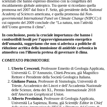
scienziati che hanno espresso dissenso con la congettura del
riscaldamento globale antropico. Tra queste si ricordano quella
promossa nel 2007 dal fisico F. Seitz, già presidente della
National
Academy of Sciences
americana, e quella promossa dal
Non-
governmental International Panel on Climate Change
(NIPCC) il
cui rapporto del 2009 conclude che “La natura, non l’attività
dell’Uomo governa il clima”.
In conclusione, posta la cruciale importanza che hanno i
combustibili fossili per l’approvvigionamento energetico
dell’umanità, suggeriamo che non si aderisca a politiche di
riduzione acritica della immissione di anidride carbonica in
atmosfera con l’illusoria pretesa di governare il clima
.
COMITATO PROMOTORE
Uberto Crescenti
, Professore Emerito di Geologia Applicata,
Università G. D’Annunzio, Chieti-Pescara, già Magnifico
Rettore e Presidente della Società Geologica Italiana.
Giuliano Panza
, Professore di Sismologia, Università di
Trieste, Accademico dei Lincei e dell’Accademia Nazionale
delle Scienze, detta dei XL, Premio Internazionale 2018
dell’
American
Geophysical Union
.
Alberto Prestininzi
, Professore di Geologia Applicata,
Università La Sapienza, Roma, già
Scientific Editor in Chief