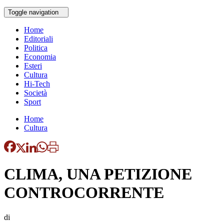
Toggle navigation
Home
Editoriali
Politica
Economia
Esteri
Cultura
Hi-Tech
Società
Sport
Home
Cultura
CLIMA, UNA PETIZIONE
CONTROCORRENTE
di