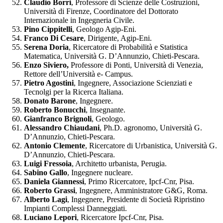
Claudio Borri
, Professore di Scienze delle Costruzioni,
Università di Firenze, Coordinatore del Dottorato
Internazionale in Ingegneria Civile.
Pino Cippitelli
, Geologo Agip-Eni.
Franco Di Cesare
, Dirigente, Agip-Eni.
Serena Doria
, Ricercatore di Probabilità e Statistica
Matematica, Università G. D’Annunzio, Chieti-Pescara.
Enzo Siviero,
Professore di Ponti, Università di Venezia,
Rettore dell’Università e- Campus.
Pietro Agostini
, Ingegnere, Associazione Scienziati e
Tecnolgi per la Ricerca Italiana.
Donato Barone
, Ingegnere.
Roberto Bonucchi
, Insegnante.
Gianfranco Brignoli
, Geologo.
Alessandro Chiaudani
, Ph.D. agronomo, Università G.
D’Annunzio, Chieti-Pescara.
Antonio Clemente
, Ricercatore di Urbanistica, Università G.
D’Annunzio, Chieti-Pescara.
Luigi Fressoia
, Architetto urbanista, Perugia.
Sabino Gallo
, Ingegnere nucleare.
Daniela Giannessi
, Primo Ricercatore, Ipcf-Cnr, Pisa.
Roberto Grassi
, Ingegnere, Amministratore G&G, Roma.
Alberto Lagi
, Ingegnere, Presidente di Società Ripristino
Impianti Complessi Danneggiati.
Luciano Lepori
, Ricercatore Ipcf-Cnr, Pisa.