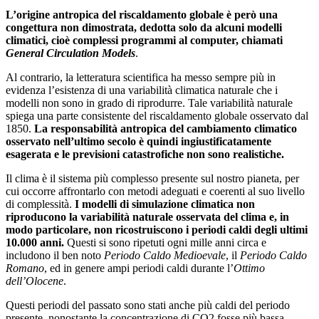
L’origine antropica del riscaldamento globale è però una
congettura non dimostrata, dedotta solo da alcuni modelli
climatici, cioè complessi programmi al computer, chiamati
General Circulation Models
.
Al contrario, la letteratura scientifica ha messo sempre più in
evidenza l’esistenza di una variabilità climatica naturale che i
modelli non sono in grado di riprodurre. Tale variabilità naturale
spiega una parte consistente del riscaldamento globale osservato dal
1850.
La responsabilità antropica del cambiamento climatico
osservato nell’ultimo secolo è quindi ingiustificatamente
esagerata e le previsioni catastrofiche non
sono realistiche.
Il clima è il sistema più complesso presente sul nostro pianeta, per
cui occorre affrontarlo con metodi adeguati e coerenti al suo livello
di complessità.
I modelli di simulazione climatica non
riproducono la
variabilità naturale osservata del clima e, in
modo particolare, non ricostruiscono i periodi caldi degli
ultimi
10.000 anni.
Questi si sono ripetuti ogni mille anni circa e
includono il ben noto
Periodo Caldo
Medioevale
, il
Periodo Caldo
Romano
, ed in genere ampi periodi caldi durante l’
Ottimo
dell’Olocene
.
Questi periodi del passato sono stati anche più caldi del periodo
presente, nonostante la concentrazione di CO2 fosse più bassa