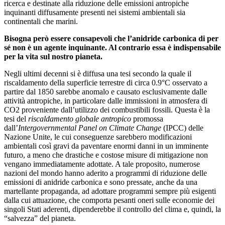
ricerca e destinate alla riduzione delle emissioni antropiche
inquinanti diffusamente presenti nei sistemi ambientali sia
continentali che marini.
Bisogna però essere consapevoli che l’anidride carbonica di per
sé non è un agente inquinante. Al contrario essa è indispensabile
per la vita sul nostro pianeta.
Negli ultimi decenni si è diffusa una tesi secondo la quale il
riscaldamento della superficie terrestre di circa 0.9°C osservato a
partire dal 1850 sarebbe anomalo e causato esclusivamente dalle
attività antropiche, in particolare dalle immissioni in atmosfera di
CO2 proveniente dall’utilizzo dei combustibili fossili. Questa è la
tesi del
riscaldamento globale antropico
promossa
dall’
Intergovernmental Panel on Climate Change
(IPCC) delle
Nazione Unite, le cui conseguenze sarebbero modificazioni
ambientali così gravi da paventare enormi danni in un imminente
futuro, a meno che drastiche e costose misure di mitigazione non
vengano immediatamente adottate. A tale proposito, numerose
nazioni del mondo hanno aderito a programmi di riduzione delle
emissioni di anidride carbonica e sono pressate, anche da una
martellante propaganda, ad adottare programmi sempre più esigenti
dalla cui attuazione, che comporta pesanti oneri sulle economie dei
singoli Stati aderenti, dipenderebbe il controllo del clima e, quindi, la
“salvezza” del pianeta.