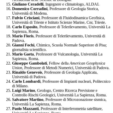
Giuliano Ceradelli
, Ingegnere e climatologo, ALDAI.
Domenico Corradini
, Professore di Geologia Storica,
Università di Modena.
Fulvio Crisciani
, Professore di Fluidodinamica Geofisica,
Università di Trieste e Istituto Scienze Marine, Cnr, Trieste.
Carlo Esposito
, Professore di Telerilevamento, Università La
Sapienza, Roma.
Mario Floris
, Professore di Telerilevamento, Università di
Padova.
Gianni Fochi
, Chimico, Scuola Normale Superiore di Pisa;
giornalista scientifico.
Mario Gaeta
, Professore di Vulcanologia, Università La
Sapienza, Roma.
Giuseppe Gambolati
, Fellow della
American Geophysica
Union
, Professore di Metodi Numerici, Università di Padova.
Rinaldo Genevois
, Professore di Geologia Applicata,
Università di Padova.
Carlo Lombardi
, Professore di Impianti nucleari, Politecnico
di Milano.
Luigi Marino
, Geologo, Centro Ricerca Previsione e
Controllo Rischi Geologici, Università La Sapienza, Roma.
Salvatore Martino
, Professore di Microzonazione sismica,
Università La Sapienza, Roma.
Paolo Mazzanti
, Professore di Interferometria satellitare,