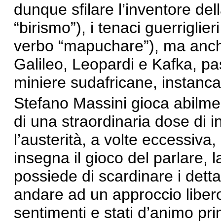
dunque sfilare l’inventore del
“
birismo
”
), i tenaci guerrigli
verbo
“
mapuchare
”
), ma anc
Galileo, Leopardi e Kafka, pa
miniere sudafricane, instancab
Stefano Massini gioca abilmen
di una straordinaria dose di 
l’austerità, a volte eccessiva, 
insegna il gioco del parlare, 
possiede di scardinare i detta
andare ad un approccio liber
sentimenti e stati d’animo pri