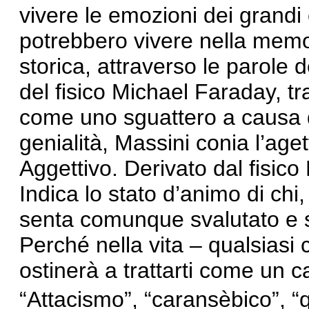
vivere le emozioni dei grandi 
potrebbero vivere nella memor
storica, attraverso le parole 
del fisico Michael Faraday, t
come uno sguattero a causa de
genialità, Massini conia l’age
Aggettivo. Derivato dal fisic
Indica lo stato d’animo di chi
senta comunque svalutato e s
Perché nella vita – qualsiasi 
ostinerà a trattarti come un c
“
Attacismo
”
,
“
caransèbico
”
,
“