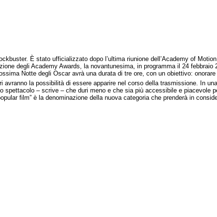
ckbuster. È stato ufficializzato dopo l’ultima riunione dell’Academy of Motio
izione degli Academy Awards, la novantunesima, in programma il 24 febbraio 
ssima Notte degli Oscar avrà una durata di tre ore, con un obiettivo: onorare a
ri avranno la possibilità di essere apparire nel corso della trasmissione. In un
o spettacolo – scrive – che duri meno e che sia più accessibile e piacevole per
popular film” è la denominazione della nuova categoria che prenderà in consider