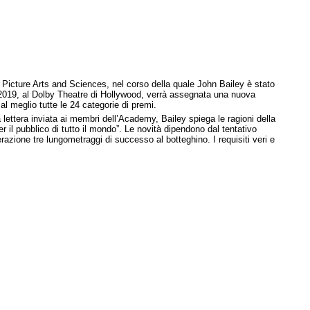
n Picture Arts and Sciences, nel corso della quale John Bailey è stato
2019, al Dolby Theatre di Hollywood, verrà assegnata una nuova
l meglio tutte le 24 categorie di premi.
a lettera inviata ai membri dell’Academy, Bailey spiega le ragioni della
 il pubblico di tutto il mondo”. Le novità dipendono dal tentativo
azione tre lungometraggi di successo al botteghino. I requisiti veri e