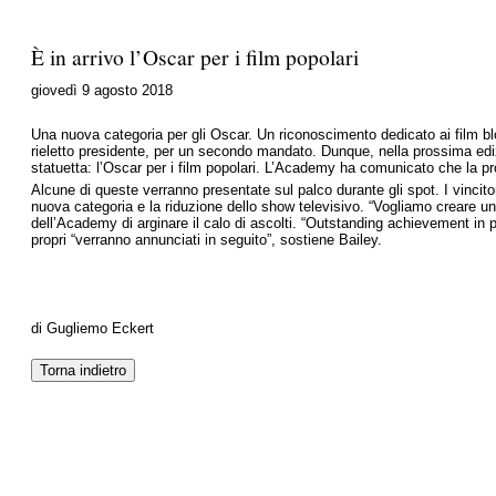
È in arrivo l’Oscar per i film popolari
giovedì 9 agosto 2018
Una nuova categoria per gli Oscar. Un riconoscimento dedicato ai film blo
rieletto presidente, per un secondo mandato. Dunque, nella prossima ed
statuetta: l’Oscar per i film popolari. L’Academy ha comunicato che la pro
Alcune di queste verranno presentate sul palco durante gli spot. I vincito
nuova categoria e la riduzione dello show televisivo. “Vogliamo creare un
dell’Academy di arginare il calo di ascolti. “Outstanding achievement in 
propri “verranno annunciati in seguito”, sostiene Bailey.
di Gugliemo Eckert