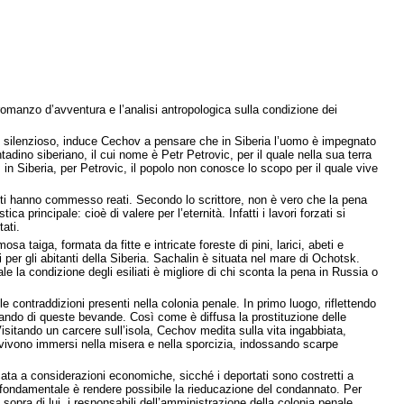
l romanzo d’avventura e l’analisi antropologica sulla condizione dei
o e silenzioso, induce Cechov a pensare che in Siberia l’uomo è impegnato
adino siberiano, il cui nome è Petr Petrovic, per il quale nella sua terra
, in Siberia, per Petrovic, il popolo non conosce lo scopo per il quale vive
anti hanno commesso reati. Secondo lo scrittore, non è vero che la pena
 principale: cioè di valere per l’eternità. Infatti i lavori forzati si
ati.
sa taiga, formata da fitte e intricate foreste di pini, larici, abeti e
i per gli abitanti della Siberia. Sachalin è situata nel mare di Ochotsk.
e la condizione degli esiliati è migliore di chi sconta la pena in Russia o
 le contraddizioni presenti nella colonia penale. In primo luogo, riflettendo
abbando di queste bevande. Così come è diffusa la prostituzione delle
. Visitando un carcere sull’isola, Cechov medita sulla vita ingabbiata,
uti vivono immersi nella misera e nella sporcizia, indossando scarpe
rificata a considerazioni economiche, sicché i deportati sono costretti a
uale fondamentale è rendere possibile la rieducazione del condannato. Per
sopra di lui, i responsabili dell’amministrazione della colonia penale,