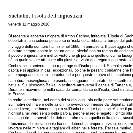
Sachalin, l’isola dell’ingiustizia
venerdì 11 maggio 2018
Di recente è apparsa un’opera di Anton Cechov, intitolata “L’Isola di Sacha
deportati in una colonia penale su un’isola della Siberia al tempo del pote
Il viaggio dello scrittore ha inizio nel 1890, in primavera. Il paesaggio
a lottare sempre contro la natura ostile, sicché non ha tempo da dedicare 
il popolo è ignorante e inetto, visto che gli portano quello di cui ha biso
né sa quale valore attribuire alla giustizia, visto che regna incontrastato l’
Cechov nello scrivere il suo reportage sull’isola penale di Sachalin vuo
capitale si applica in casi eccezionali, poiché le pesanti condanne che l’han
accompagnano all’esilio perpetuo ed è per questo motivo che le colonie pe
La natura meravigliosa si presenta allo sguardo incantato dello scrittore a p
betulle. Sul piroscafo Bajkal lo scrittore attraversa il canale di Tartaria
Durante il ricevimento nella casa del comandante dell’isola, Cechov ascolt
in Europa.
In realtà lo scrittore, nel corso dei suoi viaggi, sia nella parte settentrio
sui motivi del male e delle azioni riprovevoli commesse dai deportati sull
donne libere, che hanno seguito sull’isola i mariti e i genitori. Anche il pr
nichilista nel vero senso della parola, perché al reo è negato il diritto a
scalcagnate. La servitù dei detenuti, che evoca quella della gleba, suscit
I funzionari dell’isola penale hanno i detenuti al proprio servizio, senza re
lavorare nelle miniere e a tagliare gli alberi nelle foreste. Per tale motiv
Cechov il deportato, per quanto possa essere corrotto e ingiusto, ama più d