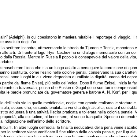
lin” (Adelphi), in cui coesistono in maniera mirabile il reportage di viaggio, i
re assoluto degli Zar.
 che lo scrittore incontra, attraversando la strada da Tjumen e Tonsk, monoton
alle arti. Di fronte al lago Irtys, Cechov ha un dialogo memorabile con un cont
gno dalla Russia. Mentre in Russia il popolo è consapevole del valore della vita
arbitrio.
le smascherare l’idea che sia un luogo adatto a perseguire la correzione di qu
no sostituita, come l’esilio nelle colonie penali, conservano la sua caratteristica
nali sono luoghi in cui viene degradata e umiliata la dignità umana dei deport
artire dal fiume Enisej, più bello del Volga. Dopo il fiume Enisej, inizia la famo
 e, durante la traversata, pensa che Puskin e Gogol sono scrittori incomprensibil
a le parole pronunciate dal governatore generale barone A. N. Korf, per il qual
nale dell’isola sia in quella meridionale, coglie con grande realismo le storture e
’isola, scopre che, essendo proibita la vendita degli alcolici, esiste il contr
estito ad usura è una attività illecita praticata e tollerata nella colonia penale
lla proprietà, alla solitudine, al benessere, al sonno tranquillo. Spesso i deten
a indignazione nell’animo dello scrittore.
tribuirli. In altre luoghi dell’isola, la finalità rieducativa della pena viene sac
o, per lo scrittore viene vanificato il fine ultimo della colonia penale, per il q
i ogni altra cosa la giustizia, e se non la trova negli uomini che stanno al di 